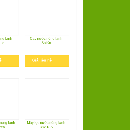
ng lạnh
Cây nước nóng lạnh
use
SaiKo
ệ
Giá liên hệ
nóng lạnh
Máy lọc nước nóng lạnh
rea
RW 18S