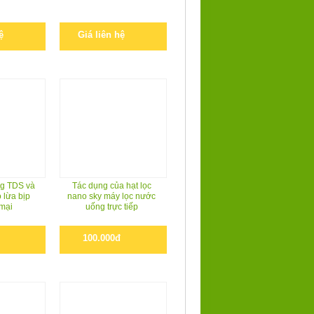
ệ
Giá liên hệ
g TDS và
Tác dụng của hạt lọc
 lừa bịp
nano sky máy lọc nước
mại
uống trực tiếp
100.000đ