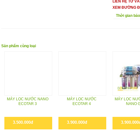
LIÊN HỆ TƯ V
XEM ĐƯỜNG Đ
Thời gian bả
Sản phẩm cùng loại
MÁY LỌC NƯỚC NANO
MÁY LỌC NƯỚC
MÁY LỌC NƯ
ECOTAR 3
ECOTAR 4
NANO 
3.500.000đ
3.900.000đ
3.900.000