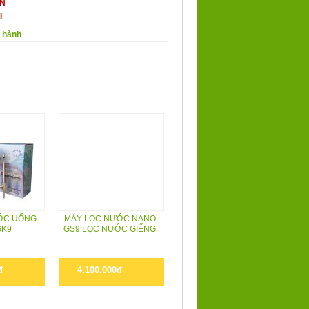
ẤN
I
o hành
ỚC UỐNG
MÁY LỌC NƯỚC NANO
GK9
GS9 LỌC NƯỚC GIẾNG
đ
4.100.000đ