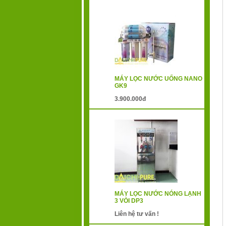
MÁY LỌC NƯỚC UỐNG NANO
GK9
3.900.000đ
MÁY LỌC NƯỚC NÓNG LẠNH
3 VÒI DP3
Liên hệ tư vấn !