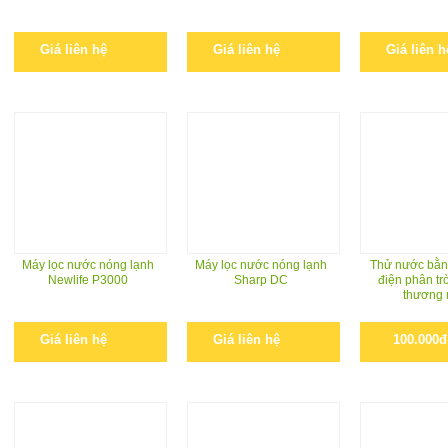
Giá liên hệ
Giá liên hệ
Giá liên h
Máy lọc nước nóng lạnh
Máy lọc nước nóng lạnh
Thử nước bằn
Newlife P3000
Sharp DC
điện phân trò
thương 
Giá liên hệ
Giá liên hệ
100.000đ