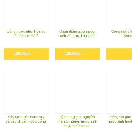
Uống nước như thế nào
Quan điểm giữa nước
Công nghệ lo
tốt cho cơ thể ?
sạch và nước tinh khiết
Nan
100.000đ
100.000đ
Máy lọc nước nano sky
Bệnh ung thư ,nguyên
Sông sài gòn
và tiêu chuẩn nước uống
nhân từ nguồn nước sinh
nước sinh hoạt
hoạt nhiễm asen