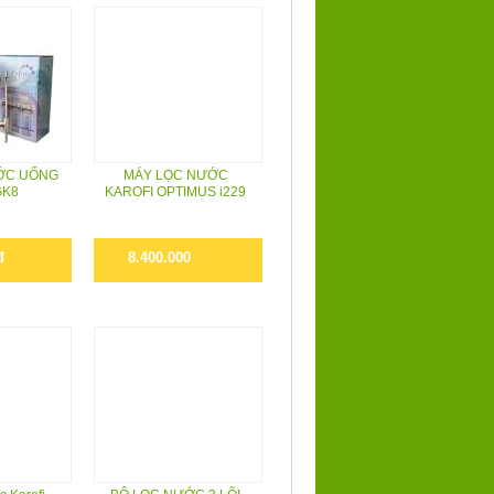
ỚC UỐNG
MÁY LỌC NƯỚC
GK8
KAROFI OPTIMUS i229
đ
8.400.000