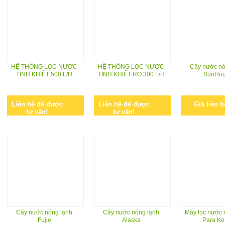
HỆ THỐNG LỌC NƯỚC
HỆ THỐNG LỌC NƯỚC
Cây nước nó
TINH KHIẾT 500 L/H
TINH KHIẾT RO 300 L/H
SunHo
Liên hệ để được
Liên hệ để được
Giá liên h
tư vấn!
tư vấn!
Cây nước nóng lạnh
Cây nước nóng lạnh
Máy lọc nước 
Fujie
Alaska
Para Ko