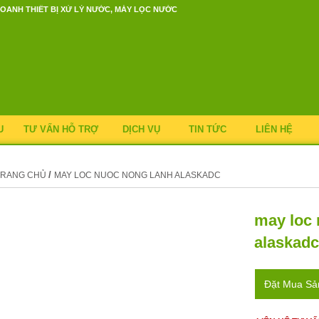
OANH THIẾT BỊ XỬ LÝ NƯỚC, MÁY LỌC NƯỚC
U
TƯ VẤN HỖ TRỢ
DỊCH VỤ
TIN TỨC
LIÊN HỆ
/
TRANG CHỦ
MAY LOC NUOC NONG LANH ALASKADC
may loc 
alaskadc
Đặt Mua S