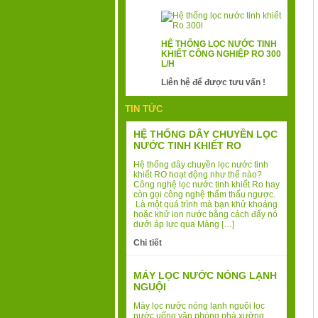
HỆ THỐNG LỌC NƯỚC TINH
KHIẾT CÔNG NGHIỆP RO 300
L/H
Liên hệ để được tưu vấn !
TIN TỨC
HỆ THỐNG DÂY CHUYỀN LỌC
NƯỚC TINH KHIẾT RO
Hệ thống dây chuyền lọc nước tinh
khiết RO hoạt động như thế nào?
Công nghệ lọc nước tinh khiết Ro hay
còn gọi công nghệ thẩm thấu ngược.
Là một quá trình mà bạn khử khoáng
hoặc khử ion nước bằng cách đẩy nó
dưới áp lực qua Màng […]
Chi tiết
MÁY LỌC NƯỚC NÓNG LẠNH
NGUỘI
Máy lọc nước nóng lạnh nguội lọc
nước uống văn phòng nhà xưởng