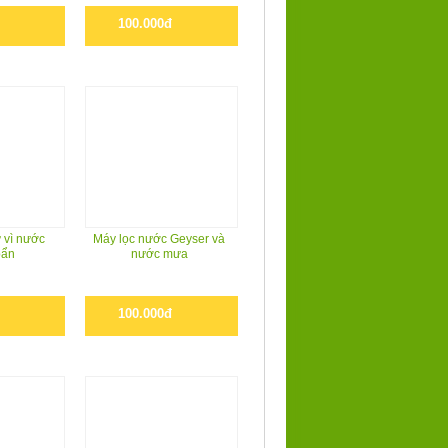
100.000đ
 vì nước
Máy lọc nước Geyser và
bẩn
nước mưa
100.000đ