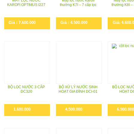
MÁY LỌC NƯỚC
Máy lọc nước Karofi
Máy lọc nướ
KAROFI OPTIMUS I227
thường K7I – 7 cấp lọc
thường K8I – 
Giá : 7.600.000
Giá : 4.500.000
Giá: 4.600.
BỘ LỌC NƯỚC 3 CẤP
BỘ XỬ LÝ NƯỚC SINH
BỘ LỌC NƯ
DC320
HOẠT GIA ĐÌNH DCI-01
HOẠT D
1.600.000
4.500.000
6.900.000