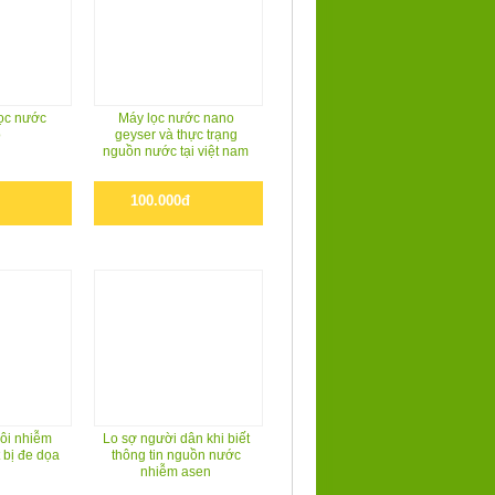
̣c nước
Máy lọc nước nano
o
geyser và thực trạng
nguồn nước tại việt nam
100.000đ
 ôi nhiễm
Lo sợ người dân khi biết
 bị đe dọa
thông tin nguồn nước
nhiễm asen