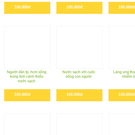
100.000đ
100.000đ
100.000đ
Người dân tp. hcm sống
Nước sạch với cuộc
Làng ung thư
trong tình cảnh thiếu
sống con người
nhiễm 
nước sạch
100.000đ
100.000đ
100.000đ