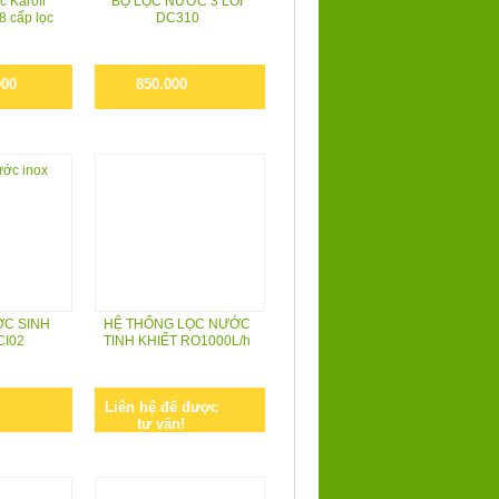
c Karofi
BỘ LỌC NƯỚC 3 LÕI
8 cấp lọc
DC310
000
850.000
ỚC SINH
HỆ THỐNG LỌC NƯỚC
CI02
TINH KHIẾT RO1000L/h
Liên hệ để được
tư vấn!