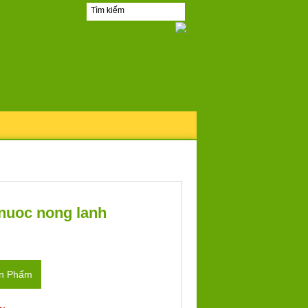
nuoc nong lanh
ản Phẩm