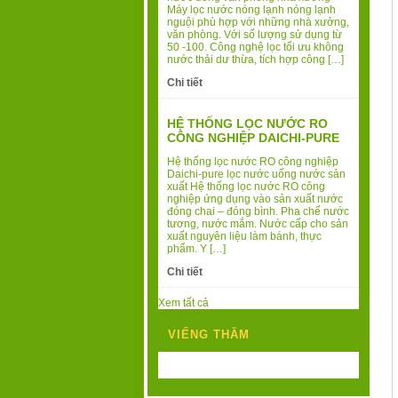
Máy lọc nước nóng lạnh nóng lạnh
nguội phù hợp với những nhà xưởng,
văn phòng. Với số lượng sử dụng từ
50 -100. Công nghệ lọc tối ưu không
nước thải dư thừa, tích hợp công […]
Chi tiết
HỆ THỐNG LỌC NƯỚC RO
CÔNG NGHIỆP DAICHI-PURE
Hệ thống lọc nước RO công nghiệp
Daichi-pure lọc nước uống nước sản
xuất Hệ thống lọc nước RO công
nghiệp ứng dụng vào sản xuất nước
đóng chai – đóng bình. Pha chế nước
tương, nước mắm. Nước cấp cho sản
xuất nguyên liệu làm bánh, thực
phẩm. Y […]
Chi tiết
Xem tất cả
VIẾNG THĂM
Today's Visits:
0