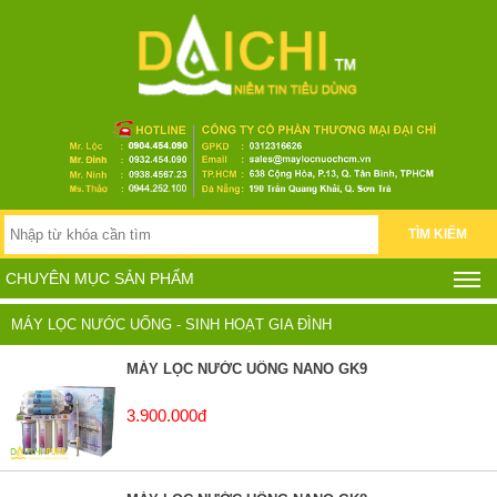
TÌM KIẾM
CHUYÊN MỤC SẢN PHẨM
MÁY LỌC NƯỚC UỐNG - SINH HOẠT GIA ĐÌNH
MÁY LỌC NƯỚC UỐNG NANO GK9
3.900.000đ