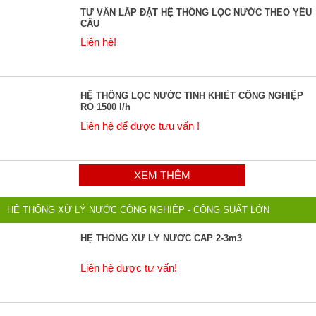
TƯ VẤN LẮP ĐẶT HỆ THỐNG LỌC NƯỚC THEO YÊU
CẦU
Liên hệ!
HỆ THỐNG LỌC NƯỚC TINH KHIẾT CÔNG NGHIỆP
RO 1500 l/h
Liên hệ để được tưu vấn !
XEM THÊM
HỆ THỐNG XỬ LÝ NƯỚC CÔNG NGHIỆP - CÔNG SUẤT LỚN
HỆ THỐNG XỬ LÝ NƯỚC CẤP 2-3m3
Liên hệ được tư vấn!