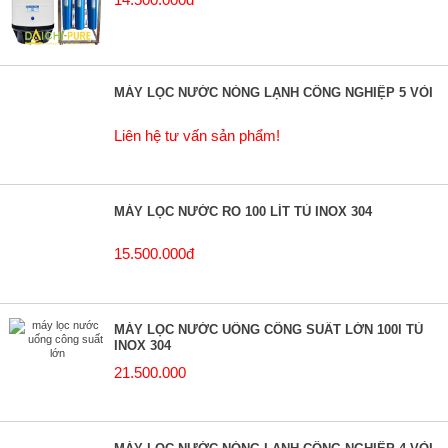
MÁY LỌC NƯỚC NÓNG LẠNH CÔNG NGHIỆP 5 VÒI
Liên hệ tư vấn sản phẩm!
MÁY LỌC NƯỚC RO 100 LÍT TỦ INOX 304
15.500.000đ
MÁY LỌC NƯỚC UỐNG CÔNG SUẤT LỚN 100l TỦ
INOX 304
21.500.000