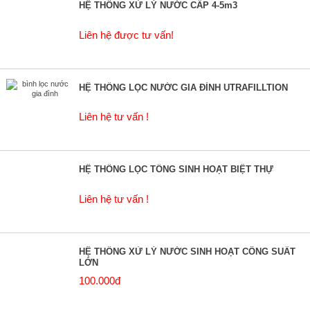
HỆ THỐNG XỬ LÝ NƯỚC CẤP 4-5m3
Liên hệ được tư vấn!
HỆ THỐNG LỌC NƯỚC GIA ĐÌNH UTRAFILLTION
Liên hệ tư vấn !
HỆ THỐNG LỌC TỔNG SINH HOẠT BIỆT THỰ
Liên hệ tư vấn !
HỆ THỐNG XỬ LÝ NƯỚC SINH HOẠT CÔNG SUẤT
LỚN
100.000đ