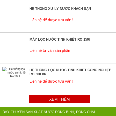
HỆ THỐNG XỬ LÝ NƯỚC KHÁCH SẠN
Liên hệ để được tưu vấn !
MÁY LỌC NƯỚC TINH KHIẾT RO 150l
Liên hệ tư vấn sản phẩm!
HỆ THỐNG LỌC NƯỚC TINH KHIẾT CÔNG NGHIỆP
RO 300 l/h
Liên hệ để được tưu vấn !
XEM THÊM
DÂY CHUYỀN SẢN XUẤT NƯỚC ĐÓNG BÌNH, ĐÓNG CHAI