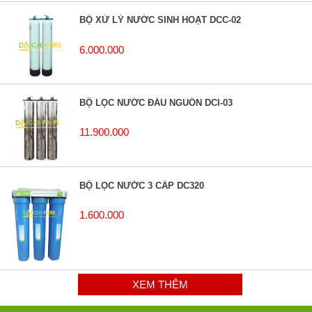
BỘ XỬ LÝ NƯỚC SINH HOẠT DCC-02
6.000.000
BỘ LỌC NƯỚC ĐẦU NGUỒN DCI-03
11.900.000
BỘ LỌC NƯỚC 3 CẤP DC320
1.600.000
XEM THÊM