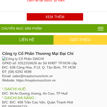
Liên hệ để được tư vấn!
XEM THÊM
CHUYÊN MỤC SẢN PHẨM
LIÊN HỆ
GIỚI THIỆU
Công ty Cổ Phần Thương Mại Đại Chí
GPKD số:
0312316626 do Sở KHĐT TP.HCM cấp
Đ/C:
638 Cộng Hòa, P.13, Q. Tân Bình, TP. HCM
ĐT:
(08) 6292 4598
Email:
sales@maylocnuochcm.vn
Website:
https://maylocnuochcm.vn
* DAICHI HUẾ:
Đ/C:
94 An Dương Vương, An Cựu, TP Huế
* DAICHI ĐÀ NẴNG :
Đ/C:
Đ/C: 408 Trần Cao Vân, Quận Thanh Khê
ĐT:
0938456723