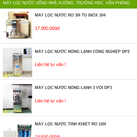
MÁY LỌC NƯỚC UỐNG NHÀ XƯỞNG, TRƯỜNG HỌC, VĂN PHÒNG
MÁY LỌC NƯỚC RO 30l TỦ INOX 304
17.900.000đ
MÁY LỌC NƯỚC NÓNG LẠNH CÔNG NGHIỆP DP2
Liên hệ tư vấn !
MÁY LỌC NƯỚC NÓNG LẠNH 3 VÒI DP3
Liên hệ tư vấn !
MÁY LỌC NƯỚC TINH KHIẾT RO 100l
14.500.000đ