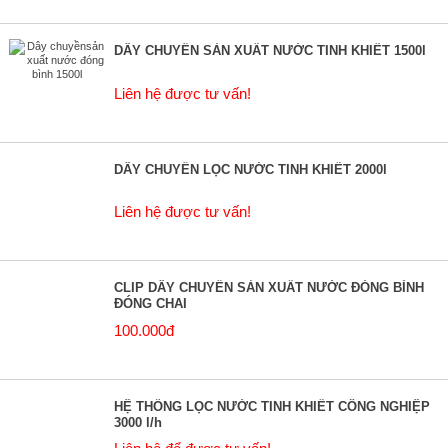
DÂY CHUYỀN SẢN XUẤT NƯỚC TINH KHIẾT 1500l
Liên hệ được tư vấn!
DÂY CHUYỀN LỌC NƯỚC TINH KHIẾT 2000l
Liên hệ được tư vấn!
CLIP DÂY CHUYỀN SẢN XUẤT NƯỚC ĐÓNG BÌNH
ĐÓNG CHAI
100.000đ
HỆ THỐNG LỌC NƯỚC TINH KHIẾT CÔNG NGHIỆP
3000 l/h