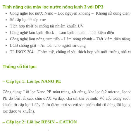
Tính năng của máy lọc nước nóng lạnh 3 vòi DP3
Công nghệ lọc nước Nano – Lọc nguyên khoáng – Không sử dụng điện 
Số cấp lọc: 9 cấp +uv
Tích hợp thiết bị chống tái nhiễm khuẩn UV
Công nghệ làm lạnh Block – Làm lạnh nhanh – Tiết kiệm điện
Công nghệ làm nóng trực tiếp – Làm nóng nhanh – Tiết kiệm điện năng
LCB chống giật – An toàn cho người sử dụng
Tủ INOX 304 – Thẩm mỹ, chống rỉ sét, thích hợp với môi trường nhà x
Thông số lõi lọc:
– Cấp lọc 1: Lõi lọc NANO PE
Công dụng: Lõi lọc Nano PE màu trắng, rất cứng, khe lọc 0,2 micron, lọc v
PE độ bền rất cao, chịu được va đập, chà sát khi vệ sinh. Vỏ cốc trong suốt 
khuẩn từ cấp lọc 1 đây là ưu điểm mới so với sản phẩm đời cũ dùng lõi lọc g
lọc được vi khuẩn).
– Cấp lọc 2: Lõi lọc RESIN – CATION