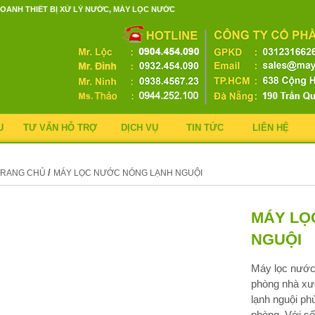
OANH THIẾT BỊ XỬ LÝ NƯỚC, MÁY LỌC NƯỚC
U
TƯ VẤN HỖ TRỢ
DỊCH VỤ
TIN TỨC
LIÊN HỆ
/
TRANG CHỦ
MÁY LỌC NƯỚC NÓNG LẠNH NGUỘI
MÁY LỌ
NGUỘI
Máy lọc nước
phòng nhà xư
lạnh nguội p
phòng. Với số