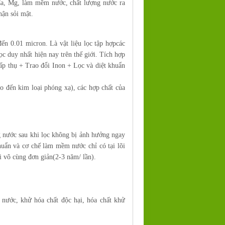
Ca, Mg, làm mềm nước, chất lượng nước ra
hận sỏi mật.
ến 0.01 micron. Là vật liệu lọc tập hợpcác
ọc duy nhất hiện nay trên thế giới. Tích hợp
ấp thụ + Trao đổi Inon + Lọc và diệt khuẩn
o đến kim loại phóng xạ), các hợp chất của
ng nước sau khi lọc không bị ảnh hưởng ngay
khuẩn và cơ chế làm mềm nước chỉ có tại lõi
õi vô cùng đơn giản(2-3 năm/ lần).
nước, khử hóa chất độc hại, hóa chất khử