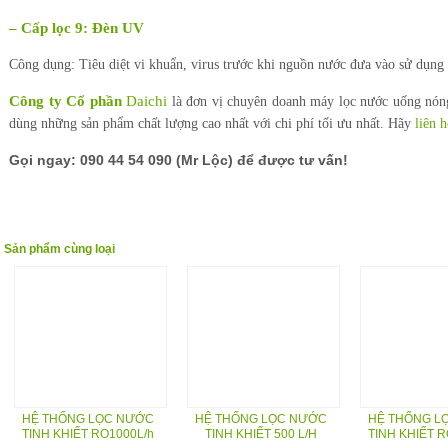
– Cấp lọc 9: Đèn UV
Công dụng: Tiêu diệt vi khuẩn, virus trước khi nguồn nước đưa vào sử dụng
Công ty Cổ phần
Daichi
là đơn vị chuyên doanh máy lọc nước uống nóng
dùng những sản phẩm chất lượng cao nhất với chi phí tối ưu nhất. Hãy
liên h
Gọi ngay: 090 44 54 090 (Mr Lộc) để được tư vấn!
Sản phẩm cùng loại
HỆ THỐNG LỌC NƯỚC
HỆ THỐNG LỌC NƯỚC
HỆ THỐNG L
TINH KHIẾT RO1000L/h
TINH KHIẾT 500 L/H
TINH KHIẾT R