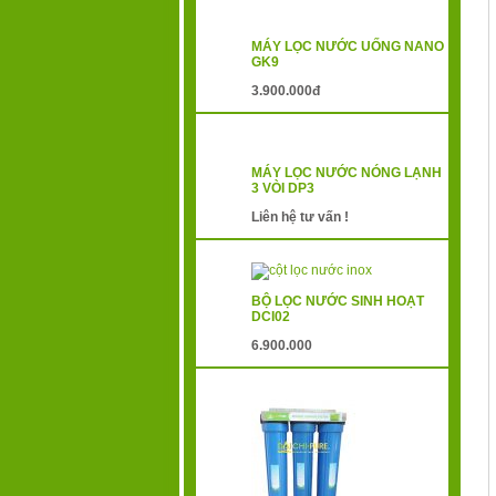
MÁY LỌC NƯỚC UỐNG NANO
GK9
3.900.000đ
MÁY LỌC NƯỚC NÓNG LẠNH
3 VÒI DP3
Liên hệ tư vấn !
BỘ LỌC NƯỚC SINH HOẠT
DCI02
6.900.000