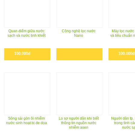
Quan điểm giữa nước
Công nghệ lọc nước
Máy lọc nước
sạch và nước tinh khiết
Nano
và tiêu chuẩn
100.000đ
100.000đ
Sông sài gòn ôi nhiễm
Lo sợ người dân khi biết
Người dân tp.
nước sinh hoạt bị đe dọa
thông tin nguồn nước
trong tình cả
nhiễm asen
nước s