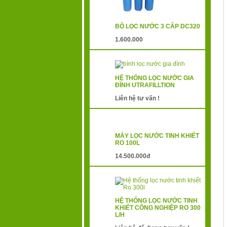
BỘ LỌC NƯỚC 3 CẤP DC320
1.600.000
HỆ THỐNG LỌC NƯỚC GIA
ĐÌNH UTRAFILLTION
Liên hệ tư vấn !
MÁY LỌC NƯỚC TINH KHIẾT
RO 100L
14.500.000đ
HỆ THỐNG LỌC NƯỚC TINH
KHIẾT CÔNG NGHIỆP RO 300
L/H