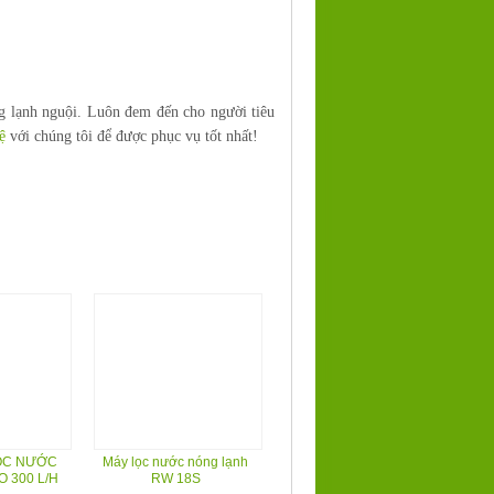
 lạnh nguội. Luôn đem đến cho người tiêu
ệ
với chúng tôi để được phục vụ tốt nhất!
ỌC NƯỚC
Máy lọc nước nóng lạnh
O 300 L/H
RW 18S