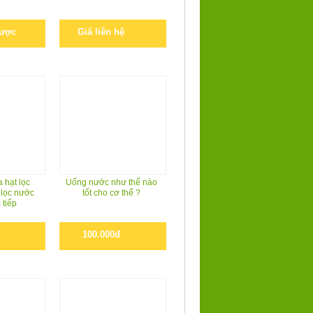
được
Giá liên hệ
 hạt lọc
Uống nước như thế nào
 lọc nước
tốt cho cơ thể ?
 tiếp
100.000đ