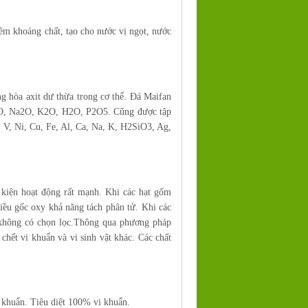
êm khoáng chất, tạo cho nước vị ngọt, nước
g hòa axit dư thừa trong cơ thể. Đá Maifan
aO, Na2O, K2O, H2O, P2O5. Cũng được tập
, V, Ni, Cu, Fe, Al, Ca, Na, K, H2SiO3, Ag,
 kiện hoạt động rất mạnh. Khi các hạt gốm
iều gốc oxy khả năng tách phân tử. Khi các
 không có chọn lọc.Thông qua phương pháp
chết vi khuẩn và vi sinh vật khác. Các chất
 khuẩn. Tiêu diệt 100% vi khuẩn.