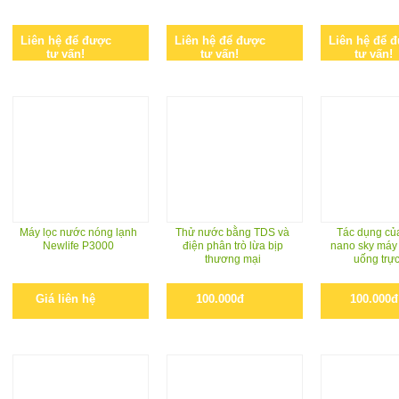
Liên hệ để được
Liên hệ để được
Liên hệ để 
tư vấn!
tư vấn!
tư vấn!
Máy lọc nước nóng lạnh
Thử nước bằng TDS và
Tác dụng của
Newlife P3000
điện phân trò lừa bịp
nano sky máy
thương mại
uống trực
Giá liên hệ
100.000đ
100.000đ