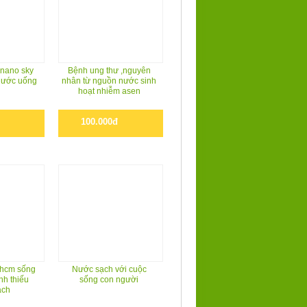
 nano sky
Bệnh ung thư ,nguyên
 nước uống
nhân từ nguồn nước sinh
hoạt nhiễm asen
100.000đ
 hcm sống
Nước sạch với cuộc
nh thiếu
sống con người
ạch