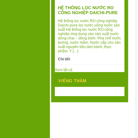
HỆ THỐNG LỌC NƯỚC RO
CÔNG NGHIỆP DAICHI-PURE
Hệ thống lọc nước RO công nghiệp
Daichi-pure lọc nước uống nước sản
xuất Hệ thống lọc nước RO công
nghiệp ứng dụng vào sản xuất nước
đóng chai – đóng bình. Pha chế nước
tương, nước mắm. Nước cấp cho sản
xuất nguyên liệu làm bánh, thực
phẩm. Y […]
Chi tiết
Xem tất cả
VIẾNG THĂM
Today's Visits:
169