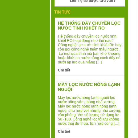
Liên hệ để được tưu vấn !
TIN TỨC
HỆ THỐNG DÂY CHUYỀN LỌC
NƯỚC TINH KHIẾT RO
Hệ thống dây chuyền lọc nước tinh
khiết RO hoạt động như thế nào?
Công nghệ lọc nước tinh khiết Ro hay
còn gọi công nghệ thẩm thấu ngược.
Là một quá trình mà bạn khử khoáng
hoặc khử ion nước bằng cách đẩy nó
dưới áp lực qua Màng […]
Chi tiết
MÁY LỌC NƯỚC NÓNG LẠNH
NGUỘI
Máy lọc nước nóng lạnh nguội lọc
nước uống văn phòng nhà xưởng
Máy lọc nước nóng lạnh nóng lạnh
nguội phù hợp với những nhà xưởng,
văn phòng. Với số lượng sử dụng từ
50 -100. Công nghệ lọc tối ưu không
nước thải dư thừa, tích hợp công […]
Chi tiết