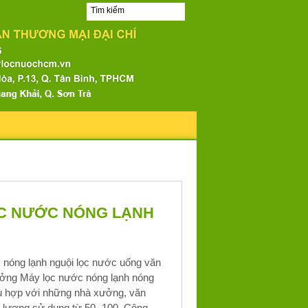
C NƯỚC NÓNG LẠNH
 nóng lạnh nguội lọc nước uống văn
ởng Máy lọc nước nóng lạnh nóng
hù hợp với những nhà xưởng, văn
 lượng sử dụng từ 50 -100. Công