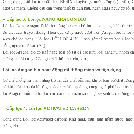
Công dụng: Lõi lọc trao đổi Ion RESIN chuyên lọc nước cứng (cặn vôi), 
ngọt và mềm, Chống cáu cặn trong thiết bị đun nấu, ngăn ngừa nguy cơ sỏi t
– Cấp lọc 3: Lõi lọc NANO ARAGON BIO
Lõi lọc Nano Aragon là lõi lọc tổng hợp của bộ loc nuoc nano, kích thước đ
ưu việt của truyền thống. Hiệu quả xử lý nước vượt trội (Aragon bio là lõi l
4 cơ chế lọc trong 1 lõi lọc (LÕI LỌC 4 IN 1) bao gồm: Lọc cơ học + lọc h
bằng nguyên tử bạc (Ag).
Lõi lọc Aragon bio có khả năng loại bỏ tất cả các kim loại nặng(từ nhôm ch
chúng, muối cứng. Các hợp chất hữu cơ, clo, vius,
Lõi lọc Aragon bio hoạt động rất thông minh và tiện dụng.
Cơ chế chống sự thâm nhập trở lại của chất bẩn sau khi bị loại bỏ(chất lượ
cả khi tuổi thọ của lõi ở giai đoạn cuối), áp dụng công nghệ phủ bạc diệt 
lọc Aragon, tuổi thọ lõi lọc cực dài đến 6 năm sử dụng, vệ sinh bảo dưỡng l
– Cấp lọc 4: Lõi lọc ACTIVATED CARBON
Công dụng:Lõi lọc Activated carbon: Khử màu, mùi, làm mềm nước, ngọt 
trùng clo.