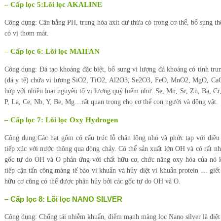
– Cấp lọc 5:Lõi lọc AKALINE
Công dụng: Cân bằng PH, trung hòa axit dư thừa có trong cơ thể, bổ sung th
có vị thơm mát.
– Cấp lọc 6: Lõi lọc MAIFAN
Công dụng: Đá tạo khoáng đặc biệt, bổ sung vi lượng đá khoáng có tính trun
(đá y tế) chứa vi lượng SiO2, TiO2, Al2O3, Se2O3, FeO, MnO2, MgO, C
hợp với nhiều loại nguyên tố vi lượng quý hiếm như: Se, Mn, Sr, Zn, Ba, Cr
P, La, Ce, Nb, Y, Be, Mg…rất quan trọng cho cơ thể con người và động vật.
– Cấp lọc 7: Lõi lọc Oxy Hydrogen
Công dụng:Các hạt gốm có cấu trúc lỗ chân lông nhỏ và phức tạp với điều
tiếp xúc với nước thông qua dòng chảy. Có thể sản xuất lớn OH và có rất nh
gốc tự do OH và O phản ứng với chất hữu cơ, chức năng oxy hóa của nó
tiếp cận tấn công màng tế bào vi khuẩn và hủy diệt vi khuẩn protein … giết 
hữu cơ cũng có thể được phân hủy bởi các gốc tự do OH và O.
– Cấp lọc 8: Lõi lọc NANO SILVER
Công dụng: Chống tái nhiễm khuẩn, điểm mạnh màng lọc Nano silver là diệt