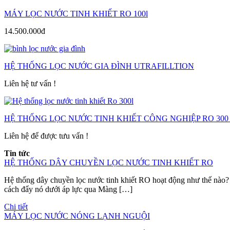
MÁY LỌC NƯỚC TINH KHIẾT RO 100l
14.500.000đ
HỆ THỐNG LỌC NƯỚC GIA ĐÌNH UTRAFILLTION
Liên hệ tư vấn !
HỆ THỐNG LỌC NƯỚC TINH KHIẾT CÔNG NGHIỆP RO 300 l
Liên hệ để được tưu vấn !
Tin tức
HỆ THỐNG DÂY CHUYỀN LỌC NƯỚC TINH KHIẾT RO
Hệ thống dây chuyền lọc nước tinh khiết RO hoạt động như thế nào?
cách đẩy nó dưới áp lực qua Màng […]
Chi tiết
MÁY LỌC NƯỚC NÓNG LẠNH NGUỘI