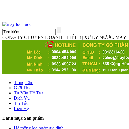
CÔNG TY CHUYÊN DOANH THIẾT BỊ XỬ LÝ NƯỚC, MÁY
Trang Chủ
Giới Thiệu
Tư Vấn Hỗ Trợ
Dịch Vụ
Tin Tức
Liên Hệ
Danh mục Sản phẩm
Hệ thống lọc nước gia đình