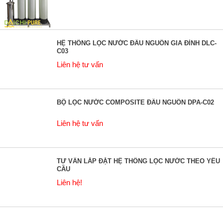
HỆ THỐNG LỌC NƯỚC ĐẦU NGUỒN GIA ĐÌNH DLC-
C03
Liên hệ tư vấn
BỘ LỌC NƯỚC COMPOSITE ĐẦU NGUỒN DPA-C02
Liên hệ tư vấn
TƯ VẤN LẮP ĐẶT HỆ THỐNG LỌC NƯỚC THEO YÊU
CẦU
Liên hệ!