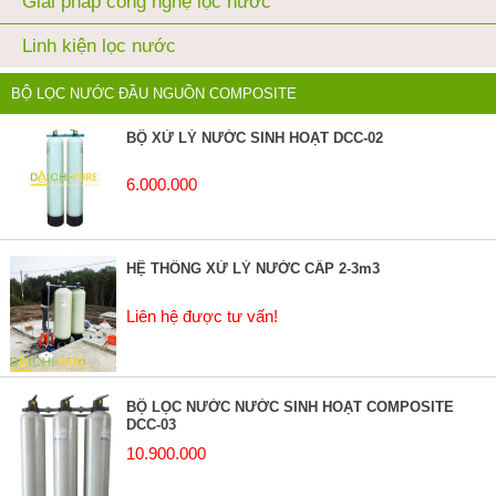
Giải pháp công nghệ lọc nước
Linh kiện lọc nước
BỘ LỌC NƯỚC ĐẦU NGUỒN COMPOSITE
BỘ XỬ LÝ NƯỚC SINH HOẠT DCC-02
6.000.000
HỆ THỐNG XỬ LÝ NƯỚC CẤP 2-3m3
Liên hệ được tư vấn!
BỘ LỌC NƯỚC NƯỚC SINH HOẠT COMPOSITE
DCC-03
10.900.000