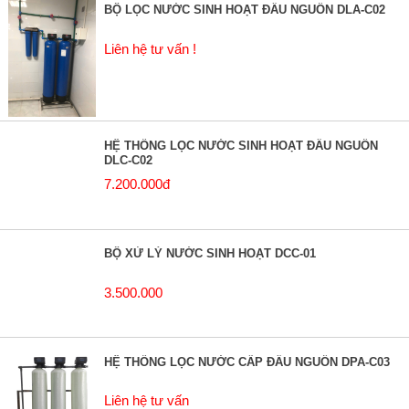
BỘ LỌC NƯỚC SINH HOẠT ĐẦU NGUỒN DLA-C02
Liên hệ tư vấn !
HỆ THỐNG LỌC NƯỚC SINH HOẠT ĐẦU NGUỒN
DLC-C02
7.200.000đ
BỘ XỬ LÝ NƯỚC SINH HOẠT DCC-01
3.500.000
HỆ THỐNG LỌC NƯỚC CẤP ĐẦU NGUỒN DPA-C03
Liên hệ tư vấn