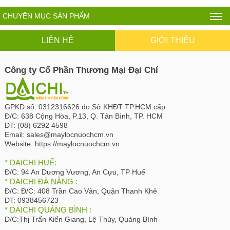
CHUYÊN MỤC SẢN PHẨM
LIÊN HỆ
GIỚI THIỆU
Công ty Cổ Phần Thương Mại Đại Chí
GPKD số:
0312316626 do Sở KHĐT TP.HCM cấp
Đ/C:
638 Cộng Hòa, P.13, Q. Tân Bình, TP. HCM
ĐT:
(08) 6292 4598
Email:
sales@maylocnuochcm.vn
Website:
https://maylocnuochcm.vn
* DAICHI HUẾ:
Đ/C:
94 An Dương Vương, An Cựu, TP Huế
* DAICHI ĐÀ NẴNG :
Đ/C:
Đ/C: 408 Trần Cao Vân, Quận Thanh Khê
ĐT:
0938456723
* DAICHI QUẢNG BÌNH :
Đ/C:
Thị Trấn Kiến Giang, Lệ Thủy, Quảng Bình