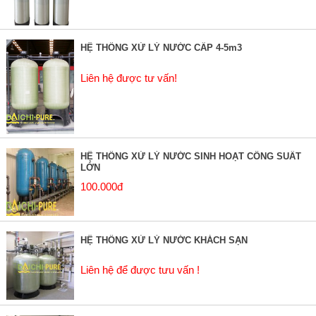
HỆ THỐNG XỬ LÝ NƯỚC CẤP 4-5m3
Liên hệ được tư vấn!
HỆ THỐNG XỬ LÝ NƯỚC SINH HOẠT CÔNG SUẤT
LỚN
100.000đ
HỆ THỐNG XỬ LÝ NƯỚC KHÁCH SẠN
Liên hệ để được tưu vấn !