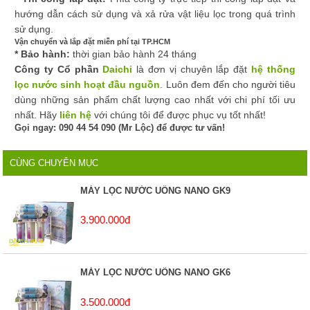
hướng dẫn cách sử dụng và xả rửa vật liệu lọc trong quá trình
sử dụng.
Vận chuyển và lắp đặt miễn phí tại TP.HCM
* Bảo hành:
thời gian bảo hành 24 tháng
Công ty Cổ phần
Daichi
là đơn vị chuyên lắp đặt
hệ thống
lọc nước sinh hoạt đầu nguồn
. Luôn đem đến cho người tiêu
dùng những sản phẩm chất lượng cao nhất với chi phí tối ưu
nhất. Hãy
liên hệ
với chúng tôi để được phục vụ tốt nhất!
Gọi ngay: 090 44 54 090 (Mr Lộc) để được tư vấn!
CÙNG CHUYÊN MỤC
MÁY LỌC NƯỚC UỐNG NANO GK9
3.900.000đ
MÁY LỌC NƯỚC UỐNG NANO GK6
3.500.000đ