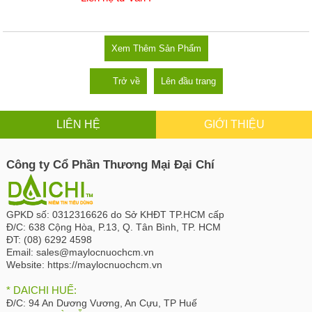
Xem Thêm Sản Phẩm
Trở về
Lên đầu trang
LIÊN HỆ
GIỚI THIỆU
Công ty Cổ Phần Thương Mại Đại Chí
GPKD số:
0312316626 do Sở KHĐT TP.HCM cấp
Đ/C:
638 Cộng Hòa, P.13, Q. Tân Bình, TP. HCM
ĐT:
(08) 6292 4598
Email:
sales@maylocnuochcm.vn
Website:
https://maylocnuochcm.vn
* DAICHI HUẾ:
Đ/C:
94 An Dương Vương, An Cựu, TP Huế