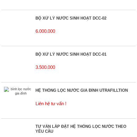
BỘ XỬ LÝ NƯỚC SINH HOẠT DCC-02
6.000.000
BỘ XỬ LÝ NƯỚC SINH HOẠT DCC-01
3.500.000
HỆ THỐNG LỌC NƯỚC GIA ĐÌNH UTRAFILLTION
Liên hệ tư vấn !
TƯ VẤN LẮP ĐẶT HỆ THỐNG LỌC NƯỚC THEO
YÊU CẦU