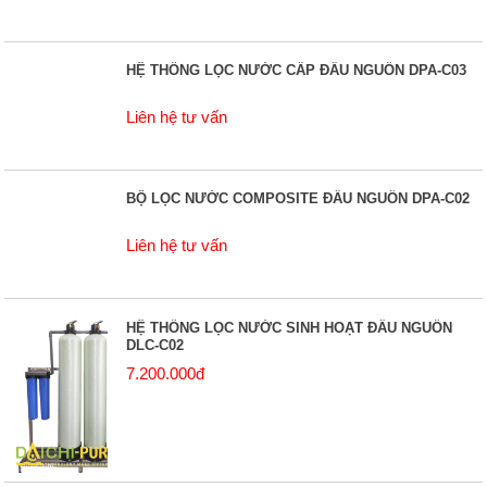
HỆ THỐNG LỌC NƯỚC CẤP ĐẦU NGUỒN DPA-C03
Liên hệ tư vấn
BỘ LỌC NƯỚC COMPOSITE ĐẦU NGUỒN DPA-C02
Liên hệ tư vấn
HỆ THỐNG LỌC NƯỚC SINH HOẠT ĐẦU NGUỒN
DLC-C02
7.200.000đ