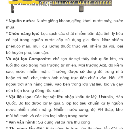
* Nguồn nước:
Nước giếng khoan,giếng khơi, nước máy, nước
mưa.
* Chức năng lọc:
Lọc sạch các chất nhiễm bẩn đặc tính lý hóa
có hại trong nguồn nước cấp sử dụng gia đình. Như nhiễm
phèn,có màu, mùi, dư lượng thuốc thực vật, nhiễm đá vôi, loại
bỏ huyền phù, bùn cặn.
Vỏ cột lọc Composite:
chế tạo từ sợi thủy tinh quấn lớn, có
tuổi thọ cao trong môi trường tự nhiên. Môi trường Axit, độ kiềm
cao, nước nhiễm mặn. Thường được sử dụng để trong nhà
hoặc có mái che, tránh ánh nắng trực tiếp chiếu vào. Nếu để
ngoài trời ánh nắng chiếu vào bên trong lớp vật liệu lọc và gây
nên hiện tượng đóng rêu xanh.
* Vật liệu lọc:
Các hạt vật liệu nhập khẩu từ Mỹ, Ustralia, Hàn
Quốc. Bộ lọc được xử lý qua 5 lớp lọc tiêu chuẩn xử lý nguồn
nước nhiễm phèn nặng. Nhiễm nước cứng, độ PH thấp, khư
mùi hôi tanh và các kim loại nặng trong nước…
* Van vận hành:
Sử dụng val xả rửa thủ công
* Thi công lắp đặt:
Phía công ty trực tiếp thi công lắp đặt và