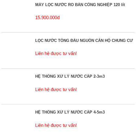
MÁY LỌC NƯỚC RO BÁN CÔNG NGHIỆP 120 lít
15.900.000đ
LỌC NƯỚC TỔNG ĐẦU NGUỒN CĂN HỘ CHUNG CƯ
Liên hệ được tư vấn!
HỆ THỐNG XỬ LÝ NƯỚC CẤP 2-3m3
Liên hệ được tư vấn!
HỆ THỐNG XỬ LÝ NƯỚC CẤP 4-5m3
Liên hệ được tư vấn!