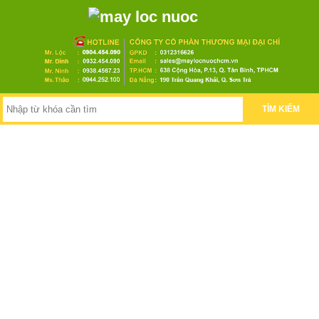
TÌM KIẾM
Hệ thống lọc nước gia đình
Máy lọc nước uống
Hệ thống lọc nước đầu nguồn
Hệ thống lọc nước tinh khiết Ro
Hệ thống lọc nước RO công nghiệp
Máy lọc nước Ro bán công nghiệp
Lọc nước uống nhà xưởng-Trường học
Máy lọc nước nóng lạnh
Máy lọc nước uống nhà xưởng
Thiết bị lọc nước uống trường học
Dây chuyền sản xuất nước
Dây chuyền sản xuất nước đóng bình đóng chai
Hệ thống chiết rót- Máy rửa bình
Giải pháp công nghệ lọc nước
Hệ thống lọc nước công nghiệp
Công nghệ lọc nước Nano
Công nghệ lọc nước RO
Công nghệ lọc nước UF
Bộ Lọc nước đầu nguồn Inox