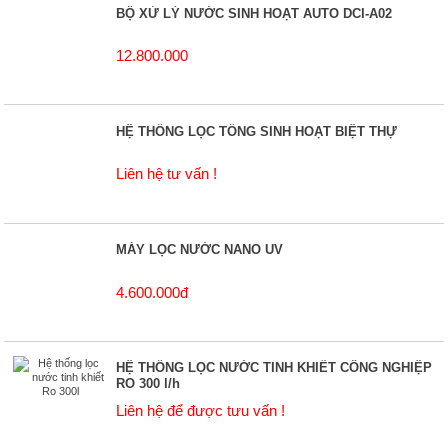
BỘ XỬ LÝ NƯỚC SINH HOẠT AUTO DCI-A02
12.800.000
HỆ THỐNG LỌC TỔNG SINH HOẠT BIỆT THỰ
Liên hệ tư vấn !
MÁY LỌC NƯỚC NANO UV
4.600.000đ
HỆ THỐNG LỌC NƯỚC TINH KHIẾT CÔNG NGHIỆP
RO 300 l/h
Liên hệ để được tưu vấn !