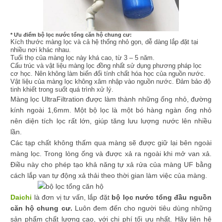
* Ưu điểm bộ lọc nước tổng căn hộ chung cư:
Kích thước màng lọc và cả hệ thống nhỏ gọn, dễ dàng lắp đặt tại
nhiều nơi khác nhau.
Tuổi thọ của màng lọc này khá cao, từ 3 – 5 năm.
Cấu trúc và vật liệu màng lọc đồng nhất sử dụng phương pháp lọc
cơ học. Nên không làm biến đổi tính chất hóa học của nguồn nước.
Vật liệu của màng lọc không xâm nhập vào nguồn nước. Đảm bảo độ
tinh khiết trong suốt quá trình xử lý.
Màng lọc UltraFiltration được làm thành những ống nhỏ, đường
kính ngoài 1,6mm. Một bộ lọc là một bó hàng ngàn ống nhỏ
nên diện tích lọc rất lớn, giúp tăng lưu lượng nước lên nhiều
lần.
Các tạp chất không thấm qua màng sẽ được giữ lại bên ngoài
màng lọc. Trong lòng ống và được xả ra ngoài khi mở van xả.
Điều này cho phép tạo khả năng tự xả rửa của màng UF bằng
cách lắp van tự động xả thải theo thời gian làm việc của màng.
Daichi
là đơn vị tư vấn, lắp đặt
bộ lọc nước tổng đầu nguồn
căn hộ chung cư.
Luôn đem đến cho người tiêu dùng những
sản phẩm chất lượng cao, với chi phí tối ưu nhất. Hãy liên hệ