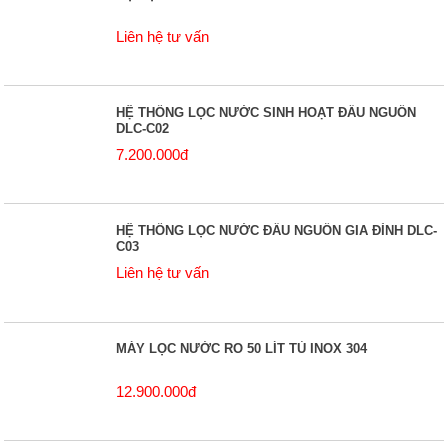
Liên hệ tư vấn
HỆ THỐNG LỌC NƯỚC SINH HOẠT ĐẦU NGUỒN
DLC-C02
7.200.000đ
HỆ THỐNG LỌC NƯỚC ĐẦU NGUỒN GIA ĐÌNH DLC-
C03
Liên hệ tư vấn
MÁY LỌC NƯỚC RO 50 LÍT TỦ INOX 304
12.900.000đ