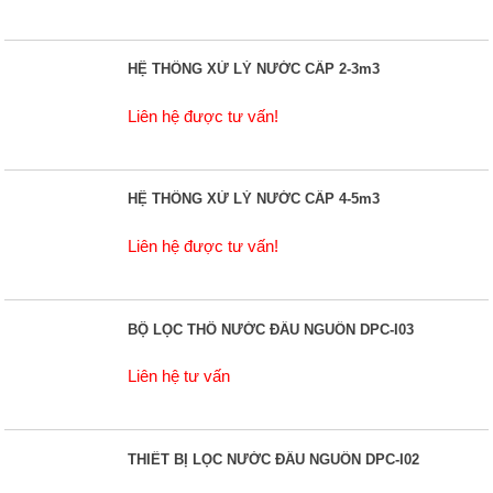
HỆ THỐNG XỬ LÝ NƯỚC CẤP 2-3m3
Liên hệ được tư vấn!
HỆ THỐNG XỬ LÝ NƯỚC CẤP 4-5m3
Liên hệ được tư vấn!
BỘ LỌC THÔ NƯỚC ĐẦU NGUỒN DPC-I03
Liên hệ tư vấn
THIẾT BỊ LỌC NƯỚC ĐẦU NGUỒN DPC-I02