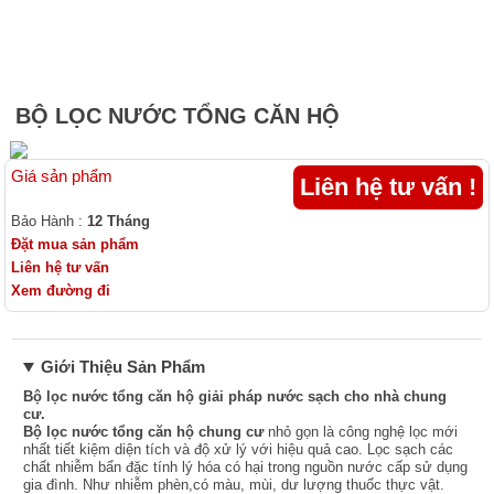
Bộ lọc nước đầu nguồn Composite
Hệ thống lọc nước
Hệ thống xử lý nước đầu nguồn công suất lớn
Thiết bị lọc nước tinh khiết phòng thí nghiệm
Thiết bị lọc nước nhà hàng-coffee-trà sữa
Linh kiện lọc nước
BỘ LỌC NƯỚC TỔNG CĂN HỘ
Giá sản phẩm
Liên hệ tư vấn !
Bảo Hành :
12 Tháng
Đặt mua sản phẩm
Liên hệ tư vấn
Xem đường đi
Giới Thiệu Sản Phẩm
Bộ lọc nước tổng căn hộ
giải pháp nước sạch cho nhà chung
cư.
Bộ lọc nước tổng căn hộ
chung cư
nhỏ gọn là công nghệ lọc mới
nhất tiết kiệm diện tích và độ xử lý với hiệu quả cao. Lọc sạch các
chất nhiễm bẩn đặc tính lý hóa có hại trong nguồn nước cấp sử dụng
gia đình. Như nhiễm phèn,có màu, mùi, dư lượng thuốc thực vật.