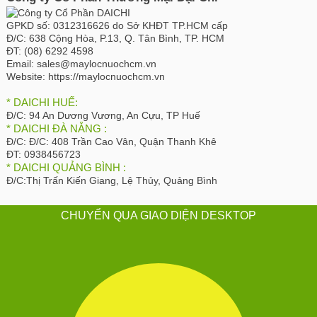
GPKD số:
0312316626 do Sở KHĐT TP.HCM cấp
Đ/C:
638 Cộng Hòa, P.13, Q. Tân Bình, TP. HCM
ĐT:
(08) 6292 4598
Email:
sales@maylocnuochcm.vn
Website:
https://maylocnuochcm.vn
* DAICHI HUẾ:
Đ/C:
94 An Dương Vương, An Cựu, TP Huế
* DAICHI ĐÀ NẴNG :
Đ/C:
Đ/C: 408 Trần Cao Vân, Quận Thanh Khê
ĐT:
0938456723
* DAICHI QUẢNG BÌNH :
Đ/C:
Thị Trấn Kiến Giang, Lệ Thủy, Quảng Bình
CHUYỂN QUA GIAO DIỆN DESKTOP