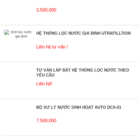
3.500.000
HỆ THỐNG LỌC NƯỚC GIA ĐÌNH UTRAFILLTION
Liên hệ tư vấn !
TƯ VẤN LẮP ĐẶT HỆ THỐNG LỌC NƯỚC THEO
YÊU CẦU
Liên hệ!
BỘ XỬ LÝ NƯỚC SINH HOẠT AUTO DCA-01
7.500.000