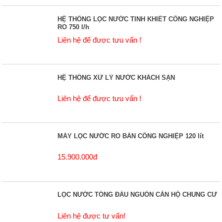
HỆ THỐNG LỌC NƯỚC TINH KHIẾT CÔNG NGHIỆP
RO 750 l/h
Liên hệ để được tưu vấn !
HỆ THỐNG XỬ LÝ NƯỚC KHÁCH SẠN
Liên hệ để được tưu vấn !
MÁY LỌC NƯỚC RO BÁN CÔNG NGHIỆP 120 lít
15.900.000đ
LỌC NƯỚC TỔNG ĐẦU NGUỒN CĂN HỘ CHUNG CƯ
Liên hệ được tư vấn!