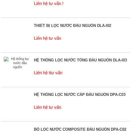
Liên hệ tư vấn !
THIẾT BỊ LỌC NƯỚC ĐẦU NGUỒN DLA-I02
Liên hệ tư vấn
HỆ THỐNG LỌC NƯỚC TỔNG ĐẦU NGUỒN DLA-I03
Liên hệ ttư vấn
HỆ THỐNG LỌC NƯỚC CẤP ĐẦU NGUỒN DPA-C03
Liên hệ tư vấn
BỘ LỌC NƯỚC COMPOSITE ĐẦU NGUỒN DPA-C02