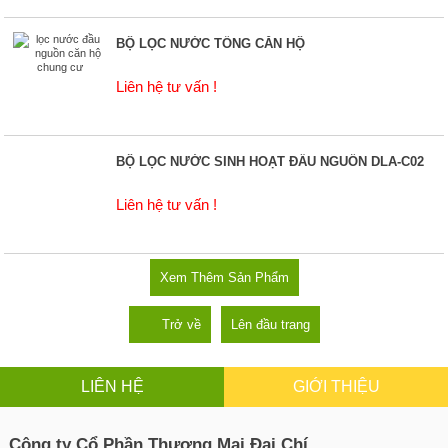
BỘ LỌC NƯỚC TỔNG CĂN HỘ
Liên hệ tư vấn !
BỘ LỌC NƯỚC SINH HOẠT ĐẦU NGUỒN DLA-C02
Liên hệ tư vấn !
Xem Thêm Sản Phẩm
Trở về
Lên đầu trang
LIÊN HỆ
GIỚI THIỆU
Công ty Cổ Phần Thương Mại Đại Chí