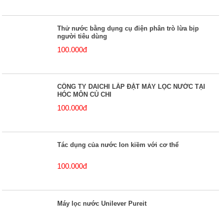
Thử nước bằng dụng cụ điện phân trò lừa bịp
người tiêu dùng
100.000đ
CÔNG TY DAICHI LẮP ĐẶT MÁY LỌC NƯỚC TẠI
HÓC MÔN CỦ CHI
100.000đ
Tác dụng của nước Ion kiềm với cơ thể
100.000đ
Máy lọc nước Unilever Pureit