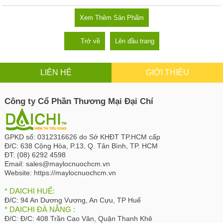
Xem Thêm Sản Phẩm
Trở về
Lên đầu trang
LIÊN HỆ
GIỚI THIỆU
Công ty Cổ Phần Thương Mại Đại Chí
GPKD số:
0312316626 do Sở KHĐT TP.HCM cấp
Đ/C:
638 Cộng Hòa, P.13, Q. Tân Bình, TP. HCM
ĐT:
(08) 6292 4598
Email:
sales@maylocnuochcm.vn
Website:
https://maylocnuochcm.vn
* DAICHI HUẾ:
Đ/C:
94 An Dương Vương, An Cựu, TP Huế
* DAICHI ĐÀ NẴNG :
Đ/C:
Đ/C: 408 Trần Cao Vân, Quận Thanh Khê