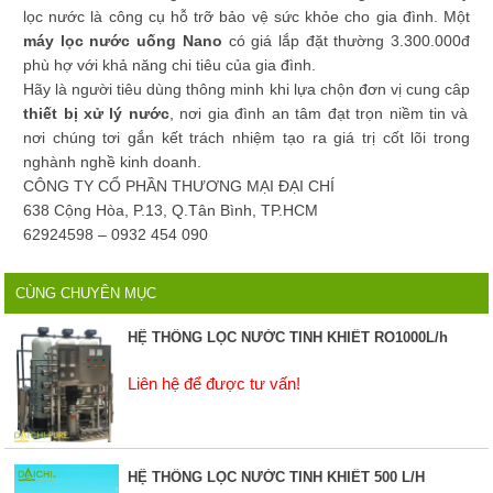
lọc nước là công cụ hỗ trỡ bảo vệ sức khỏe cho gia đình. Một
máy lọc nước uống Nano
có giá lắp đặt thường 3.300.000đ
phù hợ với khả năng chi tiêu của gia đình.
Hãy là người tiêu dùng thông minh khi lựa chộn đơn vị cung câp
thiết bị xử lý nước
, nơi gia đình an tâm đạt trọn niềm tin và
nơi chúng tơi gắn kết trách nhiệm tạo ra giá trị cốt lõi trong
nghành nghề kinh doanh.
CÔNG TY CỔ PHẦN THƯƠNG MẠI ĐẠI CHÍ
638 Cộng Hòa, P.13, Q.Tân Bình, TP.HCM
62924598 – 0932 454 090
CÙNG CHUYÊN MỤC
HỆ THỐNG LỌC NƯỚC TINH KHIẾT RO1000L/h
Liên hệ để được tư vấn!
HỆ THỐNG LỌC NƯỚC TINH KHIẾT 500 L/H