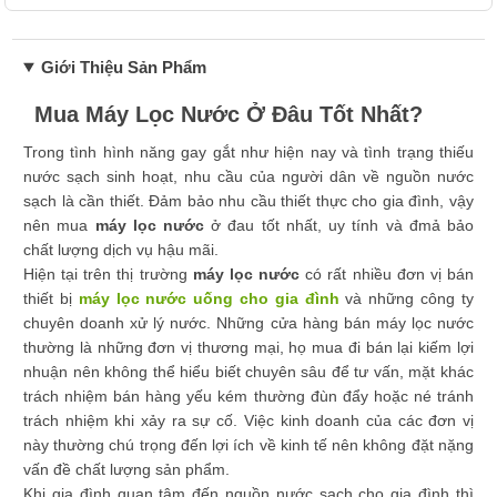
Giới Thiệu Sản Phẩm
Mua Máy Lọc Nước Ở Đâu Tốt Nhất?
Trong tình hình năng gay gắt như hiện nay và tình trạng thiếu
nước sạch sinh hoạt, nhu cầu của người dân về nguồn nước
sạch là cần thiết. Đảm bảo nhu cầu thiết thực cho gia đình, vậy
nên mua
máy lọc nước
ở đau tốt nhất, uy tính và đmả bảo
chất lượng dịch vụ hậu mãi.
Hiện tại trên thị trường
máy lọc nước
có rất nhiều đơn vị bán
thiết bị
máy lọc nước uống cho gia đình
và những công ty
chuyên doanh xử lý nước. Những cửa hàng bán máy lọc nước
thường là những đơn vị thương mại, họ mua đi bán lại kiếm lợi
nhuận nên không thể hiểu biết chuyên sâu để tư vấn, mặt khác
trách nhiệm bán hàng yếu kém thường đùn đẩy hoặc né tránh
trách nhiệm khi xảy ra sự cố. Việc kinh doanh của các đơn vị
này thường chú trọng đến lợi ích về kinh tế nên không đặt nặng
vấn đề chất lượng sản phẩm.
Khi gia đình quan tâm đến nguồn nước sạch cho gia đình thì