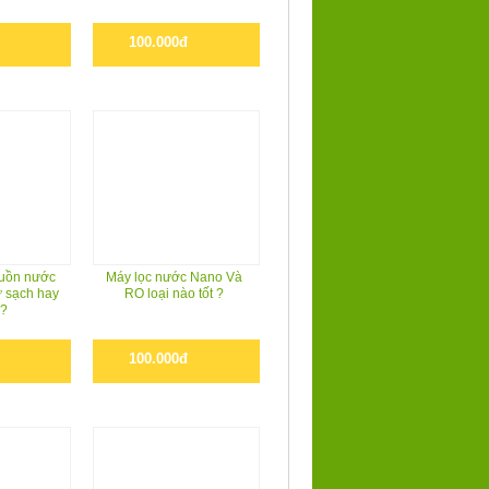
100.000đ
guồn nước
Máy lọc nước Nano Và
ự sạch hay
RO loại nào tốt ?
?
100.000đ