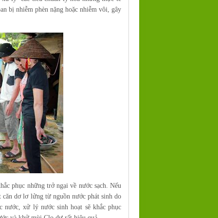
an bị nhiễm phèn nặng hoặc nhiễm vôi, gây
khắc phục những trở ngại về nước sạch. Nếu
t căn dơ lơ lửng từ nguồn nước phát sinh do
c nước, xử lý nước sinh hoạt sẽ khắc phục
ước và khử mùi Clo dư rất hiệu quả.