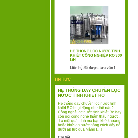
HỆ THỐNG LỌC NƯỚC TINH
KHIẾT CÔNG NGHIỆP RO 300
L/H
Liên hệ để được tưu vấn !
TIN TỨC
HỆ THỐNG DÂY CHUYỀN LỌC
NƯỚC TINH KHIẾT RO
Hệ thống dây chuyền lọc nước tinh
khiết RO hoạt động như thế nào?
Công nghệ lọc nước tinh khiết Ro hay
còn gọi công nghệ thẩm thấu ngược.
Là một quá trình mà bạn khử khoáng
hoặc khử ion nước bằng cách đẩy nó
dưới áp lực qua Màng […]
Chi tiết