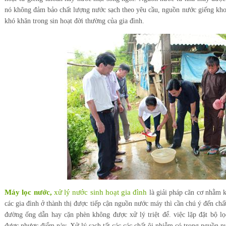
nó không đảm bảo chất lượng nước sạch theo yêu cầu, nguồn nước giếng kho
khó khăn trong sin hoạt đời thường của gia đình.
Máy lọc nước,
xử lý nước sinh hoạt gia đình
là giải pháp căn cơ nhằm 
các gia đình ở thành thị được tiếp cận nguồn nước máy thì cần chú ý đến chấ
đường ống dẫn hay cặn phèn không được xử lý triệt để. việc lặp đặt bộ lọ
được nhược điểm này. Xử lý sạch tất các các chất ôi nhiễm có trong nguồn n