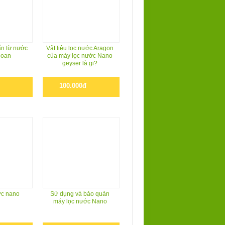
ẩn từ nước
Vật liệu lọc nước Aragon
hoan
của máy lọc nước Nano
geyser là gi?
100.000đ
ớc nano
Sử dụng và bảo quản
máy lọc nước Nano