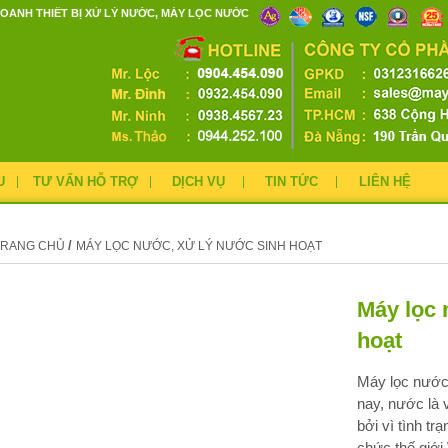
OANH THIẾT BỊ XỬ LÝ NƯỚC, MÁY LỌC NƯỚC
U
TƯ VẤN HỖ TRỢ
DỊCH VỤ
TIN TỨC
LIÊN HỆ
/
TRANG CHỦ
MÁY LỌC NƯỚC, XỬ LÝ NƯỚC SINH HOẠT
Máy lọc 
hoạt
Máy lọc nước,
nay, nước là 
bởi vì tình tr
chức thế giới