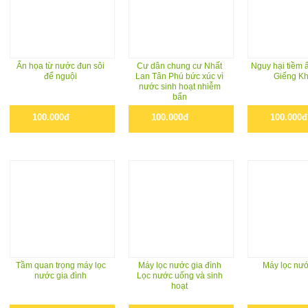
Ẩn họa từ nước đun sôi
Cư dân chung cư Nhất
Nguy hại tiềm 
để nguội
Lan Tân Phú bức xúc vì
Giếng K
nước sinh hoạt nhiễm
bẩn
100.000đ
100.000đ
100.000đ
Tầm quan trọng máy lọc
Máy lọc nước gia đình
Máy lọc nư
nước gia đình
Lọc nước uống và sinh
hoạt