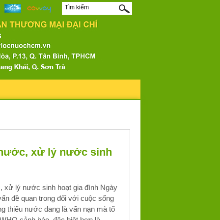
nước, xử lý nước sinh
 xử lý nước sinh hoạt gia đình Ngày
vấn đề quan trong đối với cuộc sống
ạng thiếu nước đang là vấn nạn mà tổ
 WHO cảnh báo, đặc biệt hơn là