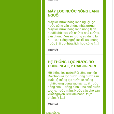
MÁY LỌC NƯỚC NÓNG LẠNH
NGUỘI
Máy lọc nước nóng lạnh nguội lọc
nước uống văn phòng nhà xưởng
Máy lọc nước nóng lạnh nóng lạnh
nguội phù hợp với những nhà xưởng,
văn phòng. Với số lượng sử dụng từ
50 -100. Công nghệ lọc tối ưu không
nước thải dư thừa, tích hợp công […]
Chi tiết
HỆ THỐNG LỌC NƯỚC RO
CÔNG NGHIỆP DAICHI-PURE
Hệ thống lọc nước RO công nghiệp
Daichi-pure lọc nước uống nước sản
xuất Hệ thống lọc nước RO công
nghiệp ứng dụng vào sản xuất nước
đóng chai – đóng bình. Pha chế nước
tương, nước mắm. Nước cấp cho sản
xuất nguyên liệu làm bánh, thực
phẩm. Y […]
Chi tiết
Xem tất cả