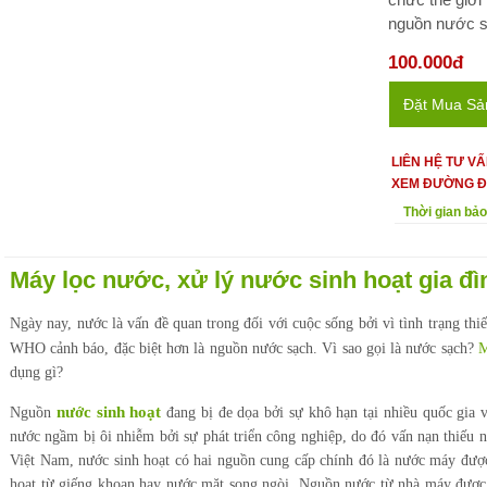
nguồn nước sạ
100.000đ
Đặt Mua S
LIÊN HỆ TƯ V
XEM ĐƯỜNG Đ
Thời gian bả
Máy lọc nước, xử lý nước sinh hoạt gia đì
Ngày nay, nước là vấn đề quan trong đối với cuộc sống bởi vì tình trạng thi
WHO cảnh báo, đặc biệt hơn là nguồn nước sạch. Vì sao gọi là nước sạch?
M
dụng gì?
nước sinh hoạt
Nguồn
đang bị đe dọa bởi sự khô hạn tại nhiều quốc gia
nước ngầm bị ôi nhiễm bởi sự phát triển công nghiệp, do đó vấn nạn thiếu n
Việt Nam, nước sinh hoạt có hai nguồn cung cấp chính đó là nước máy đượ
hoạt từ giếng khoan hay nước mặt song ngòi. Nguồn nước từ nhà máy được 