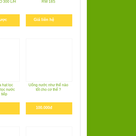
O 300 L/H
RW 18S
được
Giá liên hệ
 hạt lọc
Uống nước như thế nào
 lọc nước
tốt cho cơ thể ?
 tiếp
100.000đ