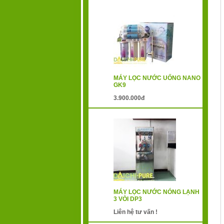
MÁY LỌC NƯỚC UỐNG NANO
GK9
3.900.000đ
MÁY LỌC NƯỚC NÓNG LẠNH
3 VÒI DP3
Liên hệ tư vấn !