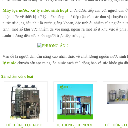
Máy lọc nước, xử lý nước sinh hoạt
chưa được tiếp cận với người dân ở
nhận thức về thiết bị xử lý nước cũng như tiếp cận của các đơn vị chuyên d
nước sử dụng hầu như là nước giếng khoan, đặc tính ôi nhiễm của nguồn nư
tanh, một số khu vực nhiễm đá vôi nặng, ngoài ra một số ít khu vực ở phía
aanhr hưởng đến sức khỏe người trực tiếp sử dụng.
Vấn đề là người dân cần nâng cao nhận thức về chất lượng nguồn nước sinh 
lý nước
chuyên sâu tạo ra nguồn nước sạch chủ động bảo vệ sức khỏe gia đì
Sản phẩm cùng loại
HỆ THỐNG LỌC NƯỚC
HỆ THỐNG LỌC NƯỚC
HỆ THỐNG L