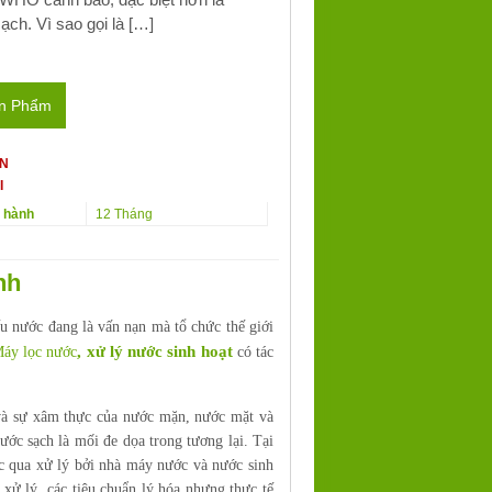
ch. Vì sao gọi là […]
ản Phẩm
ẤN
I
o hành
12 Tháng
nh
ếu nước đang là vấn nạn mà tổ chức thế giới
, xử lý nước sinh hoạt
áy lọc nước
có tác
 và sự xâm thực của nước mặn, nước mặt và
ước sạch là mối đe dọa trong tương lại. Tại
c qua xử lý bởi nhà máy nước và nước sinh
xử lý các tiêu chuẩn lý hóa nhưng thực tế