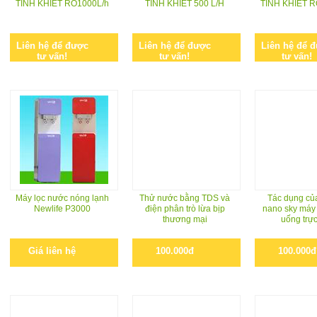
TINH KHIẾT RO1000L/h
TINH KHIẾT 500 L/H
TINH KHIẾT R
Liên hệ để được
Liên hệ để được
Liên hệ để 
tư vấn!
tư vấn!
tư vấn!
Máy lọc nước nóng lạnh
Thử nước bằng TDS và
Tác dụng của
Newlife P3000
điện phân trò lừa bịp
nano sky máy
thương mại
uống trực
Giá liên hệ
100.000đ
100.000đ