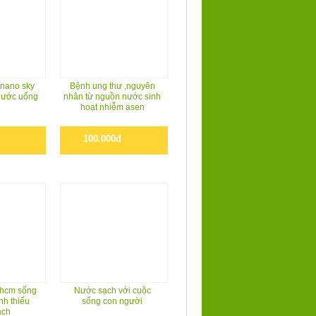
 nano sky
Bệnh ung thư ,nguyên
 nước uống
nhân từ nguồn nước sinh
hoạt nhiễm asen
100.000đ
 hcm sống
Nước sạch với cuộc
nh thiếu
sống con người
ạch