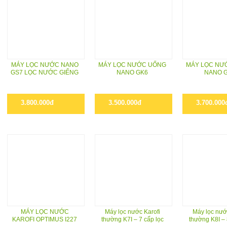
MÁY LỌC NƯỚC NANO
MÁY LỌC NƯỚC UỐNG
MÁY LỌC NƯ
GS7 LỌC NƯỚC GIẾNG
NANO GK6
NANO 
3.800.000đ
3.500.000đ
3.700.000
MÁY LỌC NƯỚC
Máy lọc nước Karofi
Máy lọc nướ
KAROFI OPTIMUS I227
thường K7I – 7 cấp lọc
thường K8I – 