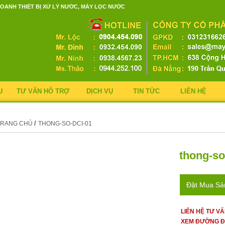
OANH THIẾT BỊ XỬ LÝ NƯỚC, MÁY LỌC NƯỚC
U
TƯ VẤN HỖ TRỢ
DỊCH VỤ
TIN TỨC
LIÊN HỆ
/
TRANG CHỦ
THONG-SO-DCI-01
thong-so
Đặt Mua S
LIÊN HỆ TƯ V
XEM ĐƯỜNG Đ