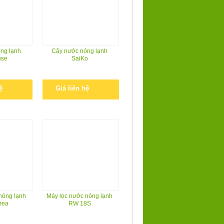
ng lạnh
Cây nước nóng lạnh
use
SaiKo
ệ
Giá liên hệ
nóng lạnh
Máy lọc nước nóng lạnh
rea
RW 18S