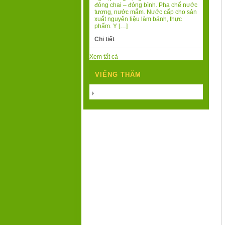
đóng chai – đóng bình. Pha chế nước
tương, nước mắm. Nước cấp cho sản
xuất nguyên liệu làm bánh, thực
phẩm. Y […]
Chi tiết
Xem tất cả
VIẾNG THĂM
Today's Visits:
216