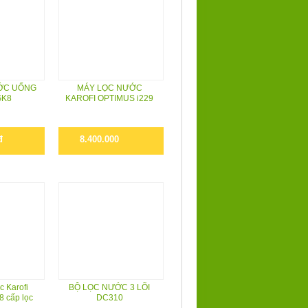
ỚC UỐNG
MÁY LỌC NƯỚC
GK8
KAROFI OPTIMUS i229
đ
8.400.000
c Karofi
BỘ LỌC NƯỚC 3 LÕI
8 cấp lọc
DC310