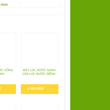
o hành
ỚC UỐNG
MÁY LỌC NƯỚC NANO
GK9
GS9 LỌC NƯỚC GIẾNG
đ
4.100.000đ