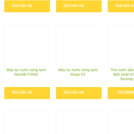
Giá liên hệ
Giá liên hệ
Giá liên h
Máy lọc nước nóng lạnh
Máy lọc nước nóng lạnh
Thử nước bằn
Newlife P3000
Sharp DC
điện phân trò
thương 
Giá liên hệ
Giá liên hệ
100.000đ