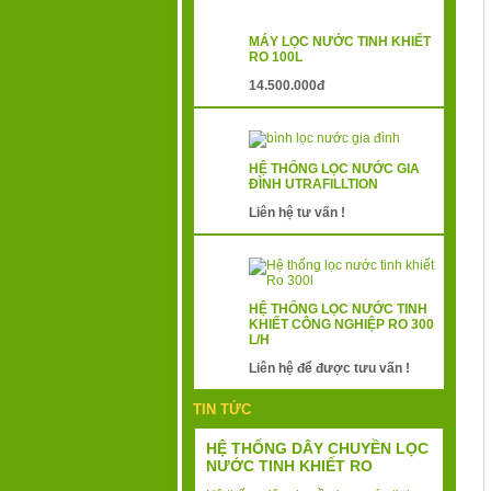
MÁY LỌC NƯỚC TINH KHIẾT
RO 100L
14.500.000đ
HỆ THỐNG LỌC NƯỚC GIA
ĐÌNH UTRAFILLTION
Liên hệ tư vấn !
HỆ THỐNG LỌC NƯỚC TINH
KHIẾT CÔNG NGHIỆP RO 300
L/H
Liên hệ để được tưu vấn !
TIN TỨC
HỆ THỐNG DÂY CHUYỀN LỌC
NƯỚC TINH KHIẾT RO