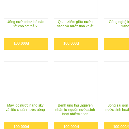
Uống nước như thế nào
Quan điểm giữa nước
Công nghệ lo
tốt cho cơ thể ?
sạch và nước tinh khiết
Nan
100.000đ
100.000đ
Máy lọc nước nano sky
Bệnh ung thư ,nguyên
Sông sài gòn
và tiêu chuẩn nước uống
nhân từ nguồn nước sinh
nước sinh hoạt
hoạt nhiễm asen
100.000đ
100.000đ
100.000đ