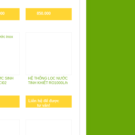
000
850.000
ỚC SINH
HỆ THỐNG LỌC NƯỚC
CI02
TINH KHIẾT RO1000L/h
Liên hệ để được
tư vấn!