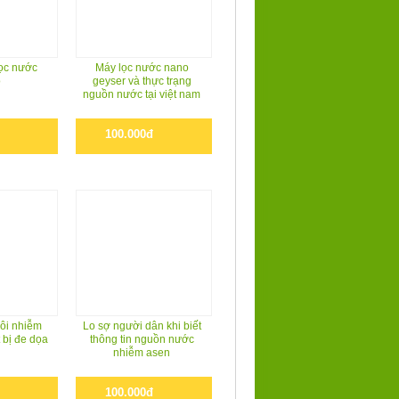
̣c nước
Máy lọc nước nano
o
geyser và thực trạng
nguồn nước tại việt nam
100.000đ
 ôi nhiễm
Lo sợ người dân khi biết
 bị đe dọa
thông tin nguồn nước
nhiễm asen
100.000đ