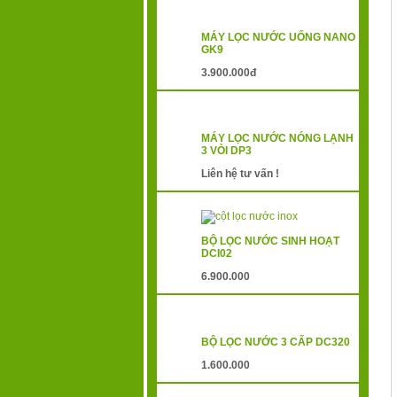
MÁY LỌC NƯỚC UỐNG NANO
GK9
3.900.000đ
MÁY LỌC NƯỚC NÓNG LẠNH
3 VÒI DP3
Liên hệ tư vấn !
BỘ LỌC NƯỚC SINH HOẠT
DCI02
6.900.000
BỘ LỌC NƯỚC 3 CẤP DC320
1.600.000