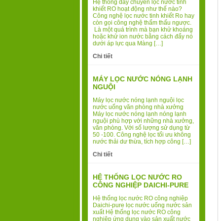
Hệ thống dây chuyền lọc nước tinh
khiết RO hoạt động như thế nào?
Công nghệ lọc nước tinh khiết Ro hay
còn gọi công nghệ thẩm thấu ngược.
Là một quá trình mà bạn khử khoáng
hoặc khử ion nước bằng cách đẩy nó
dưới áp lực qua Màng […]
Chi tiết
MÁY LỌC NƯỚC NÓNG LẠNH
NGUỘI
Máy lọc nước nóng lạnh nguội lọc
nước uống văn phòng nhà xưởng
Máy lọc nước nóng lạnh nóng lạnh
nguội phù hợp với những nhà xưởng,
văn phòng. Với số lượng sử dụng từ
50 -100. Công nghệ lọc tối ưu không
nước thải dư thừa, tích hợp công […]
Chi tiết
HỆ THỐNG LỌC NƯỚC RO
CÔNG NGHIỆP DAICHI-PURE
Hệ thống lọc nước RO công nghiệp
Daichi-pure lọc nước uống nước sản
xuất Hệ thống lọc nước RO công
nghiệp ứng dụng vào sản xuất nước