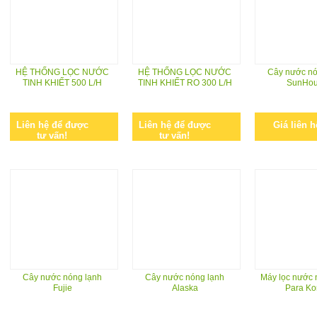
HỆ THỐNG LỌC NƯỚC
HỆ THỐNG LỌC NƯỚC
Cây nước nó
TINH KHIẾT 500 L/H
TINH KHIẾT RO 300 L/H
SunHo
Liên hệ để được
Liên hệ để được
Giá liên h
tư vấn!
tư vấn!
Cây nước nóng lạnh
Cây nước nóng lạnh
Máy lọc nước 
Fujie
Alaska
Para Ko