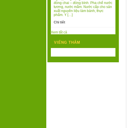
đóng chai – đóng bình. Pha chế nước
tương, nước mắm. Nước cấp cho sản
xuất nguyên liệu làm bánh, thực
phẩm. Y […]
Chi tiết
Xem tất cả
VIẾNG THĂM
Today's Visits:
123