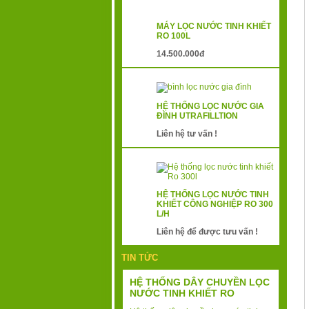
MÁY LỌC NƯỚC TINH KHIẾT
RO 100L
14.500.000đ
HỆ THỐNG LỌC NƯỚC GIA
ĐÌNH UTRAFILLTION
Liên hệ tư vấn !
HỆ THỐNG LỌC NƯỚC TINH
KHIẾT CÔNG NGHIỆP RO 300
L/H
Liên hệ để được tưu vấn !
TIN TỨC
HỆ THỐNG DÂY CHUYỀN LỌC
NƯỚC TINH KHIẾT RO