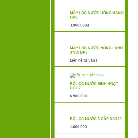
MÁY LỌC NƯỚC UỐNG NANO
GK9
3.900.000đ
MÁY LỌC NƯỚC NÓNG LẠNH
3 VÒI DP3
Liên hệ tư vấn !
BỘ LỌC NƯỚC SINH HOẠT
DCI02
6.900.000
BỘ LỌC NƯỚC 3 CẤP DC320
1.600.000