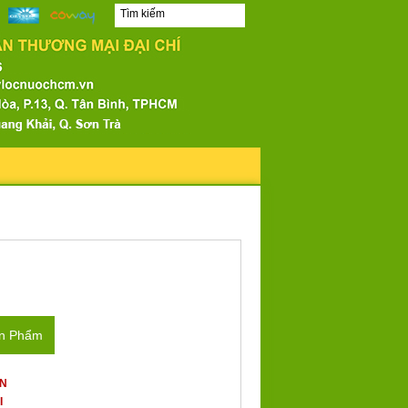
ản Phẩm
ẤN
I