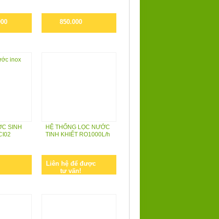
000
850.000
ỚC SINH
HỆ THỐNG LỌC NƯỚC
CI02
TINH KHIẾT RO1000L/h
Liên hệ để được
tư vấn!