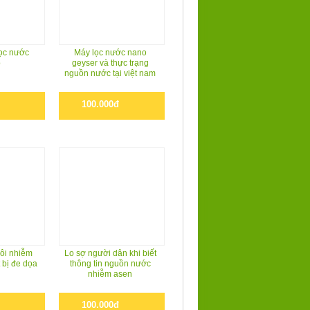
̣c nước
Máy lọc nước nano
o
geyser và thực trạng
nguồn nước tại việt nam
100.000đ
 ôi nhiễm
Lo sợ người dân khi biết
 bị đe dọa
thông tin nguồn nước
nhiễm asen
100.000đ