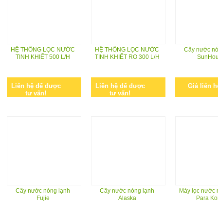
HỆ THỐNG LỌC NƯỚC
HỆ THỐNG LỌC NƯỚC
Cây nước nó
TINH KHIẾT 500 L/H
TINH KHIẾT RO 300 L/H
SunHo
Liên hệ để được
Liên hệ để được
Giá liên h
tư vấn!
tư vấn!
Cây nước nóng lạnh
Cây nước nóng lạnh
Máy lọc nước 
Fujie
Alaska
Para Ko