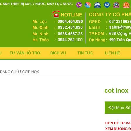
OANH THIẾT BỊ XỬ LÝ NƯỚC, MÁY LỌC NƯỚC
U
TƯ VẤN HỖ TRỢ
DỊCH VỤ
TIN TỨC
LIÊN HỆ
/
TRANG CHỦ
COT INOX
cot inox
Đặt Mua S
LIÊN HỆ TƯ V
XEM ĐƯỜNG Đ