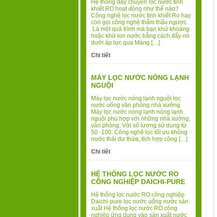
Hệ thống dây chuyền lọc nước tinh
khiết RO hoạt động như thế nào?
Công nghệ lọc nước tinh khiết Ro hay
còn gọi công nghệ thẩm thấu ngược.
Là một quá trình mà bạn khử khoáng
hoặc khử ion nước bằng cách đẩy nó
dưới áp lực qua Màng […]
Chi tiết
MÁY LỌC NƯỚC NÓNG LẠNH
NGUỘI
Máy lọc nước nóng lạnh nguội lọc
nước uống văn phòng nhà xưởng
Máy lọc nước nóng lạnh nóng lạnh
nguội phù hợp với những nhà xưởng,
văn phòng. Với số lượng sử dụng từ
50 -100. Công nghệ lọc tối ưu không
nước thải dư thừa, tích hợp công […]
Chi tiết
HỆ THỐNG LỌC NƯỚC RO
CÔNG NGHIỆP DAICHI-PURE
Hệ thống lọc nước RO công nghiệp
Daichi-pure lọc nước uống nước sản
xuất Hệ thống lọc nước RO công
nghiệp ứng dụng vào sản xuất nước