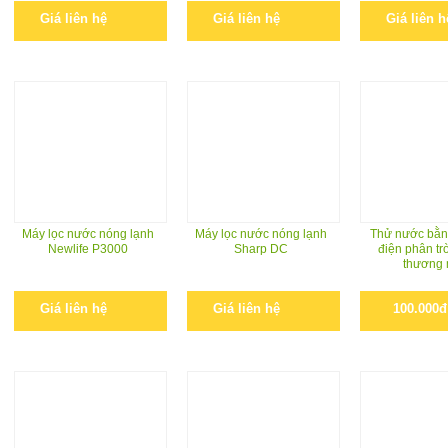
Giá liên hệ
Giá liên hệ
Giá liên h
Máy lọc nước nóng lạnh
Máy lọc nước nóng lạnh
Thử nước bằn
Newlife P3000
Sharp DC
điện phân trò
thương 
Giá liên hệ
Giá liên hệ
100.000đ