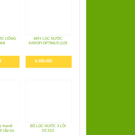
ỚC UỐNG
MÁY LỌC NƯỚC
GK8
KAROFI OPTIMUS i229
đ
8.400.000
c Karofi
BỘ LỌC NƯỚC 3 LÕI
8 cấp lọc
DC310