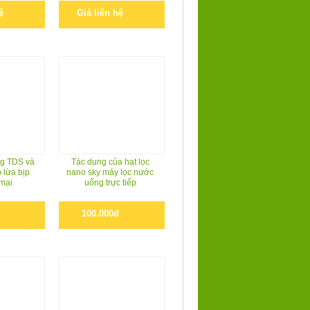
ệ
Giá liên hệ
g TDS và
Tác dụng của hạt lọc
 lừa bịp
nano sky máy lọc nước
mại
uống trực tiếp
100.000đ