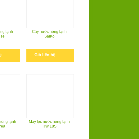
ng lạnh
Cây nước nóng lạnh
use
SaiKo
ệ
Giá liên hệ
nóng lạnh
Máy lọc nước nóng lạnh
rea
RW 18S