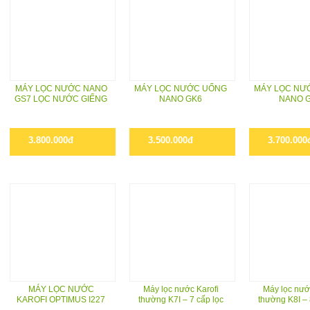
MÁY LỌC NƯỚC NANO
MÁY LỌC NƯỚC UỐNG
MÁY LỌC NƯ
GS7 LỌC NƯỚC GIẾNG
NANO GK6
NANO 
3.800.000đ
3.500.000đ
3.700.000
MÁY LỌC NƯỚC
Máy lọc nước Karofi
Máy lọc nướ
KAROFI OPTIMUS I227
thường K7I – 7 cấp lọc
thường K8I – 