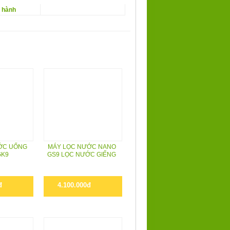
o hành
ỚC UỐNG
MÁY LỌC NƯỚC NANO
GK9
GS9 LỌC NƯỚC GIẾNG
đ
4.100.000đ