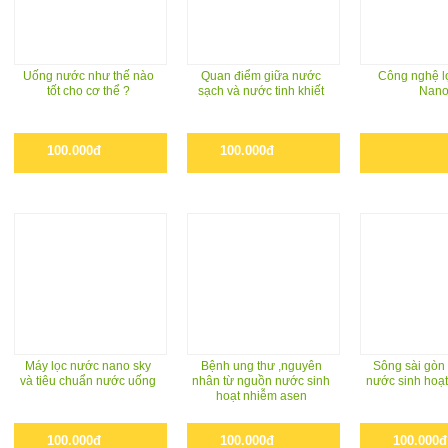
Uống nước như thế nào
Quan điểm giữa nước
Công nghệ lo
tốt cho cơ thể ?
sạch và nước tinh khiết
Nan
100.000đ
100.000đ
Máy lọc nước nano sky
Bệnh ung thư ,nguyên
Sông sài gòn
và tiêu chuẩn nước uống
nhân từ nguồn nước sinh
nước sinh hoạt
hoạt nhiễm asen
100.000đ
100.000đ
100.000đ