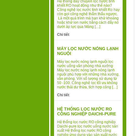
Hệ thống dây chuyền lọc nước tinh
khiết RO hoạt động như thế nào?
Công nghệ lọc nước tinh khiết Ro hay
còn gọi công nghệ thẩm thấu ngược.
Là một quá trình mà bạn khử khoáng
hoặc khử ion nước bằng cách đẩy nó
dưới áp lực qua Màng […]
Chi tiết
MÁY LỌC NƯỚC NÓNG LẠNH
NGUỘI
Máy lọc nước nóng lạnh nguội lọc
nước uống văn phòng nhà xưởng
Máy lọc nước nóng lạnh nóng lạnh
nguội phù hợp với những nhà xưởng,
văn phòng. Với số lượng sử dụng từ
50 -100. Công nghệ lọc tối ưu không
nước thải dư thừa, tích hợp công […]
Chi tiết
HỆ THỐNG LỌC NƯỚC RO
CÔNG NGHIỆP DAICHI-PURE
Hệ thống lọc nước RO công nghiệp
Daichi-pure lọc nước uống nước sản
xuất Hệ thống lọc nước RO công
nghiệp ứng dụng vào sản xuất nước