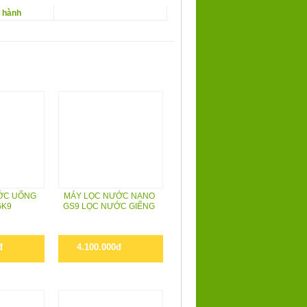
o hành
ỚC UỐNG
MÁY LỌC NƯỚC NANO
GK9
GS9 LỌC NƯỚC GIẾNG
đ
4.100.000đ