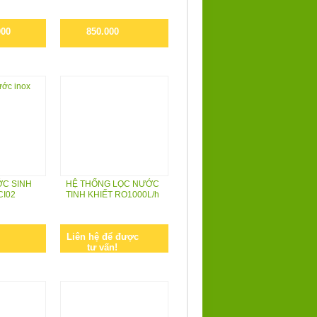
000
850.000
ỚC SINH
HỆ THỐNG LỌC NƯỚC
CI02
TINH KHIẾT RO1000L/h
Liên hệ để được
tư vấn!