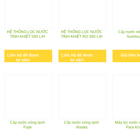
HỆ THỐNG LỌC NƯỚC
HỆ THỐNG LỌC NƯỚC
Cây nước nó
TINH KHIẾT 500 L/H
TINH KHIẾT RO 300 L/H
SunHo
Liên hệ để được
Liên hệ để được
Giá liên h
tư vấn!
tư vấn!
Cây nước nóng lạnh
Cây nước nóng lạnh
Máy lọc nước 
Fujie
Alaska
Para Ko