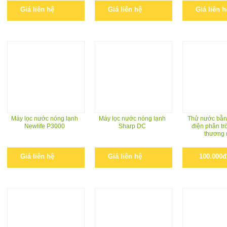
Giá liên hệ
Giá liên hệ
Giá liên h
Máy lọc nước nóng lạnh
Máy lọc nước nóng lạnh
Thử nước bằn
Newlife P3000
Sharp DC
điện phân trò
thương 
Giá liên hệ
Giá liên hệ
100.000đ