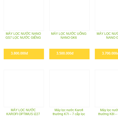
MÁY LỌC NƯỚC NANO
MÁY LỌC NƯỚC UỐNG
MÁY LỌC NƯ
GS7 LỌC NƯỚC GIẾNG
NANO GK6
NANO 
3.800.000đ
3.500.000đ
3.700.000
MÁY LỌC NƯỚC
Máy lọc nước Karofi
Máy lọc nướ
KAROFI OPTIMUS I227
thường K7I – 7 cấp lọc
thường K8I – 