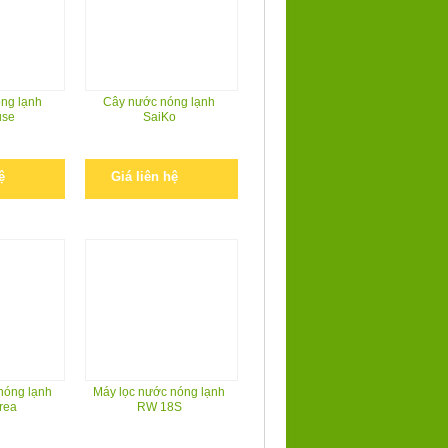
ng lạnh
Cây nước nóng lạnh
use
SaiKo
ệ
Giá liên hệ
nóng lạnh
Máy lọc nước nóng lạnh
rea
RW 18S