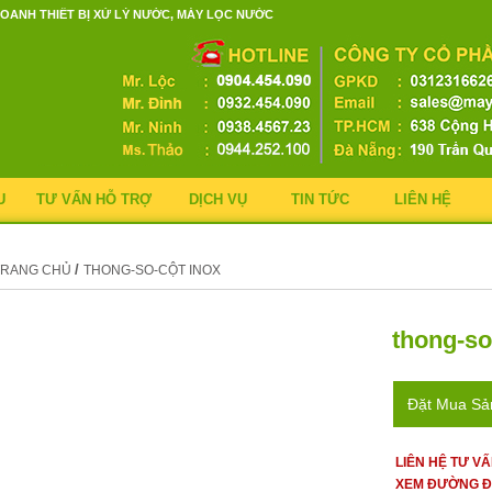
OANH THIẾT BỊ XỬ LÝ NƯỚC, MÁY LỌC NƯỚC
U
TƯ VẤN HỖ TRỢ
DỊCH VỤ
TIN TỨC
LIÊN HỆ
/
TRANG CHỦ
THONG-SO-CỘT INOX
thong-so
Đặt Mua S
LIÊN HỆ TƯ V
XEM ĐƯỜNG Đ