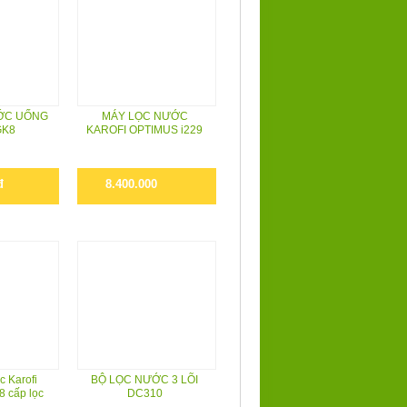
ỚC UỐNG
MÁY LỌC NƯỚC
GK8
KAROFI OPTIMUS i229
đ
8.400.000
c Karofi
BỘ LỌC NƯỚC 3 LÕI
8 cấp lọc
DC310