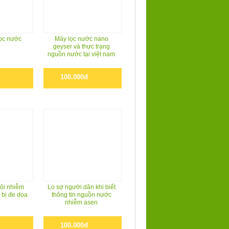
̣c nước
Máy lọc nước nano
o
geyser và thực trạng
nguồn nước tại việt nam
100.000đ
 ôi nhiễm
Lo sợ người dân khi biết
 bị đe dọa
thông tin nguồn nước
nhiễm asen
100.000đ