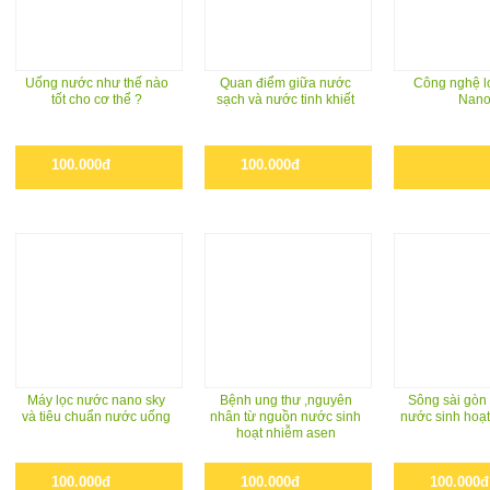
Uống nước như thế nào
Quan điểm giữa nước
Công nghệ lo
tốt cho cơ thể ?
sạch và nước tinh khiết
Nan
100.000đ
100.000đ
Máy lọc nước nano sky
Bệnh ung thư ,nguyên
Sông sài gòn
và tiêu chuẩn nước uống
nhân từ nguồn nước sinh
nước sinh hoạt
hoạt nhiễm asen
100.000đ
100.000đ
100.000đ