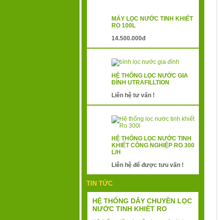
MÁY LỌC NƯỚC TINH KHIẾT
RO 100L
14.500.000đ
HỆ THỐNG LỌC NƯỚC GIA
ĐÌNH UTRAFILLTION
Liên hệ tư vấn !
HỆ THỐNG LỌC NƯỚC TINH
KHIẾT CÔNG NGHIỆP RO 300
L/H
Liên hệ để được tưu vấn !
TIN TỨC
HỆ THỐNG DÂY CHUYỀN LỌC
NƯỚC TINH KHIẾT RO