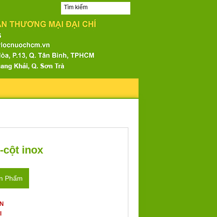
-cột inox
ản Phẩm
ẤN
I