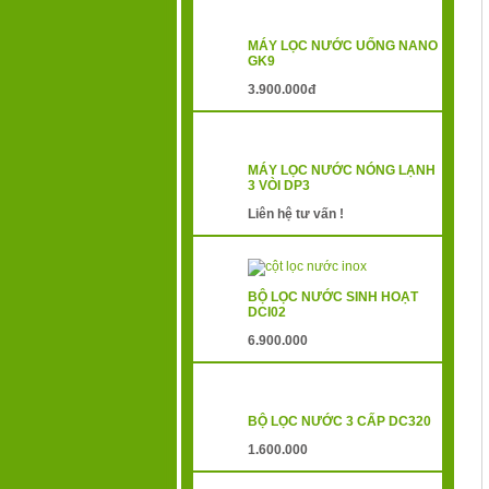
MÁY LỌC NƯỚC UỐNG NANO
GK9
3.900.000đ
MÁY LỌC NƯỚC NÓNG LẠNH
3 VÒI DP3
Liên hệ tư vấn !
BỘ LỌC NƯỚC SINH HOẠT
DCI02
6.900.000
BỘ LỌC NƯỚC 3 CẤP DC320
1.600.000