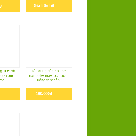
ệ
Giá liên hệ
g TDS và
Tác dụng của hạt lọc
 lừa bịp
nano sky máy lọc nước
mại
uống trực tiếp
100.000đ