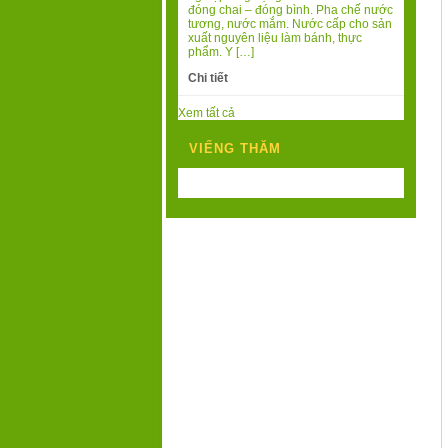
đóng chai – đóng bình. Pha chế nước
tương, nước mắm. Nước cấp cho sản
xuất nguyên liệu làm bánh, thực
phẩm. Y […]
Chi tiết
Xem tất cả
VIẾNG THĂM
Today's Visits:
200