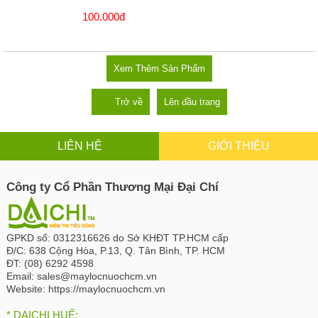
100.000đ
Xem Thêm Sản Phẩm
Trở về
Lên đầu trang
LIÊN HỆ
GIỚI THIỆU
Công ty Cổ Phần Thương Mại Đại Chí
GPKD số:
0312316626 do Sở KHĐT TP.HCM cấp
Đ/C:
638 Cộng Hòa, P.13, Q. Tân Bình, TP. HCM
ĐT:
(08) 6292 4598
Email:
sales@maylocnuochcm.vn
Website:
https://maylocnuochcm.vn
* DAICHI HUẾ: