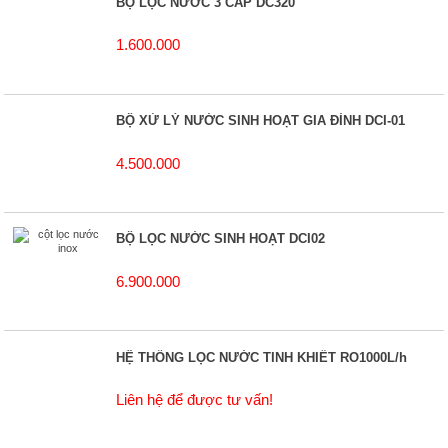
BỘ LỌC NƯỚC 3 CẤP DC320
1.600.000
BỘ XỬ LÝ NƯỚC SINH HOẠT GIA ĐÌNH DCI-01
4.500.000
BỘ LỌC NƯỚC SINH HOẠT DCI02
6.900.000
HỆ THỐNG LỌC NƯỚC TINH KHIẾT RO1000L/h
Liên hệ để được tư vấn!