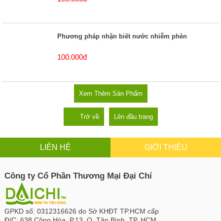
Phương pháp nhận biết nước nhiễm phèn
100.000đ
Xem Thêm Sản Phẩm
Trở về
Lên đầu trang
LIÊN HỆ
GIỚI THIỆU
Công ty Cổ Phần Thương Mại Đại Chí
GPKD số:
0312316626 do Sở KHĐT TP.HCM cấp
Đ/C:
638 Cộng Hòa, P.13, Q. Tân Bình, TP. HCM