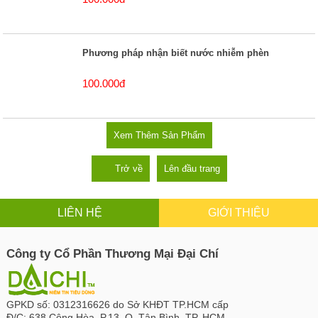
Phương pháp nhận biết nước nhiễm phèn
100.000đ
Xem Thêm Sản Phẩm
Trở về
Lên đầu trang
LIÊN HỆ
GIỚI THIỆU
Công ty Cổ Phần Thương Mại Đại Chí
GPKD số:
0312316626 do Sở KHĐT TP.HCM cấp
Đ/C:
638 Cộng Hòa, P.13, Q. Tân Bình, TP. HCM