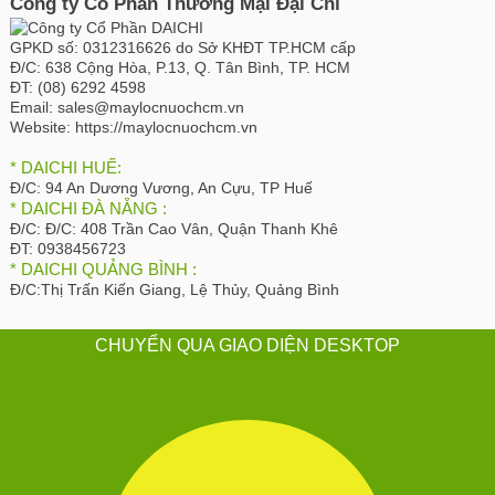
Công ty Cổ Phần Thương Mại Đại Chí
GPKD số:
0312316626 do Sở KHĐT TP.HCM cấp
Đ/C:
638 Cộng Hòa, P.13, Q. Tân Bình, TP. HCM
ĐT:
(08) 6292 4598
Email:
sales@maylocnuochcm.vn
Website:
https://maylocnuochcm.vn
* DAICHI HUẾ:
Đ/C:
94 An Dương Vương, An Cựu, TP Huế
* DAICHI ĐÀ NẴNG :
Đ/C:
Đ/C: 408 Trần Cao Vân, Quận Thanh Khê
ĐT:
0938456723
* DAICHI QUẢNG BÌNH :
Đ/C:
Thị Trấn Kiến Giang, Lệ Thủy, Quảng Bình
CHUYỂN QUA GIAO DIỆN DESKTOP