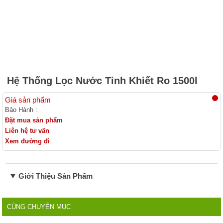
Công nghệ lọc nước Nano
Công nghệ lọc nước RO
Công nghệ lọc nước UF
Bộ Lọc nước đầu nguồn Inox
Bộ lọc nước đầu nguồn Composite
Hệ thống lọc nước
Hệ thống xử lý nước đầu nguồn công suất lớn
Thiết bị lọc nước tinh khiết phòng thí nghiệm
Thiết bị lọc nước nhà hàng-coffee-trà sữa
Linh kiện lọc nước
Hệ Thống Lọc Nước Tinh Khiết Ro 1500l
Giá sản phẩm
Bảo Hành :
Đặt mua sản phẩm
Liên hệ tư vấn
Xem đường đi
Giới Thiệu Sản Phẩm
CÙNG CHUYÊN MỤC