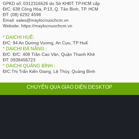
GPKD số:
0312316626 do Sở KHĐT TP.HCM cấp
Đ/C:
638 Cộng Hòa, P.13, Q. Tân Bình, TP. HCM
ĐT:
(08) 6292 4598
Email:
sales@maylocnuochcm.vn
Website:
https://maylocnuochcm.vn
* DAICHI HUẾ:
Đ/C:
94 An Dương Vương, An Cựu, TP Huế
* DAICHI ĐÀ NẴNG :
Đ/C:
Đ/C: 408 Trần Cao Vân, Quận Thanh Khê
ĐT:
0938456723
* DAICHI QUẢNG BÌNH :
Đ/C:
Thị Trấn Kiến Giang, Lệ Thủy, Quảng Bình
CHUYỂN QUA GIAO DIỆN DESKTOP