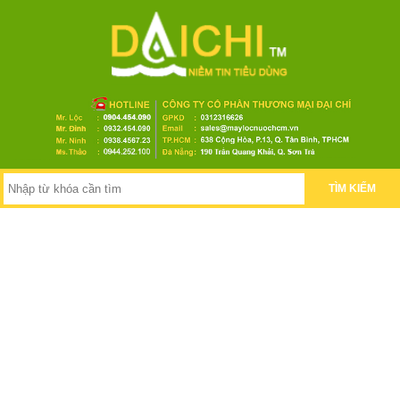
TÌM KIẾM
Hệ thống lọc nước gia đình
Máy lọc nước uống
Hệ thống lọc nước đầu nguồn
Hệ thống lọc nước tinh khiết Ro
Hệ thống lọc nước RO công nghiệp
Máy lọc nước Ro bán công nghiệp
Lọc nước uống nhà xưởng-Trường học
Máy lọc nước nóng lạnh
Máy lọc nước uống nhà xưởng
Thiết bị lọc nước uống trường học
Dây chuyền sản xuất nước
Dây chuyền sản xuất nước đóng bình đóng chai
Hệ thống chiết rót- Máy rửa bình
Giải pháp công nghệ lọc nước
Hệ thống lọc nước công nghiệp