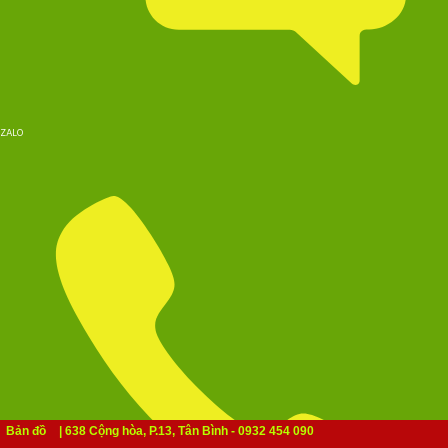
ZALO
Bản đồ
| 638 Cộng hòa, P.13, Tân Bình - 0932 454 090