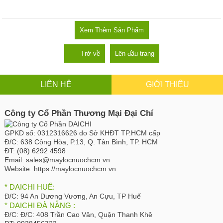
Xem Thêm Sản Phẩm
Trở về
Lên đầu trang
LIÊN HỆ
GIỚI THIỆU
Công ty Cổ Phần Thương Mại Đại Chí
GPKD số:
0312316626 do Sở KHĐT TP.HCM cấp
Đ/C:
638 Cộng Hòa, P.13, Q. Tân Bình, TP. HCM
ĐT:
(08) 6292 4598
Email:
sales@maylocnuochcm.vn
Website:
https://maylocnuochcm.vn
* DAICHI HUẾ:
Đ/C:
94 An Dương Vương, An Cựu, TP Huế
* DAICHI ĐÀ NẴNG :
Đ/C:
Đ/C: 408 Trần Cao Vân, Quận Thanh Khê