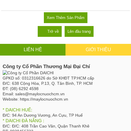
Xem Thêm Sản Phẩm
Trở về
Lên đầu trang
LIÊN HỆ
GIỚI THIỆU
Công ty Cổ Phần Thương Mại Đại Chí
GPKD số:
0312316626 do Sở KHĐT TP.HCM cấp
Đ/C:
638 Cộng Hòa, P.13, Q. Tân Bình, TP. HCM
ĐT:
(08) 6292 4598
Email:
sales@maylocnuochcm.vn
Website:
https://maylocnuochcm.vn
* DAICHI HUẾ:
Đ/C:
94 An Dương Vương, An Cựu, TP Huế
* DAICHI ĐÀ NẴNG :
Đ/C:
Đ/C: 408 Trần Cao Vân, Quận Thanh Khê