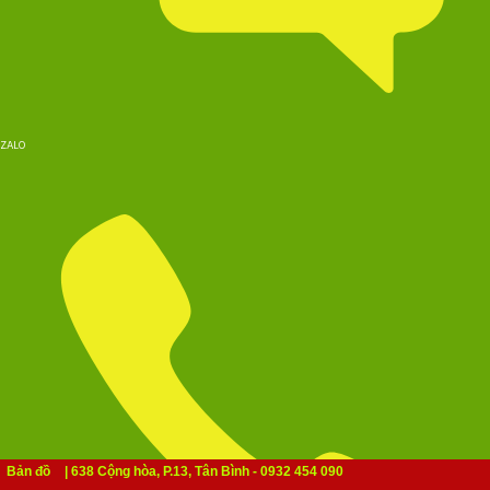
ZALO
Bản đồ
| 638 Cộng hòa, P.13, Tân Bình - 0932 454 090