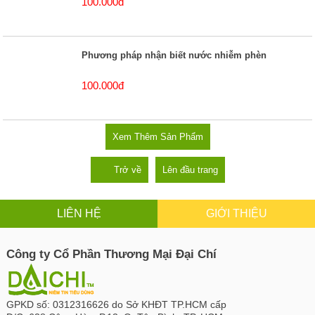
100.000đ
Phương pháp nhận biết nước nhiễm phèn
100.000đ
Xem Thêm Sản Phẩm
Trở về
Lên đầu trang
LIÊN HỆ
GIỚI THIỆU
Công ty Cổ Phần Thương Mại Đại Chí
GPKD số:
0312316626 do Sở KHĐT TP.HCM cấp