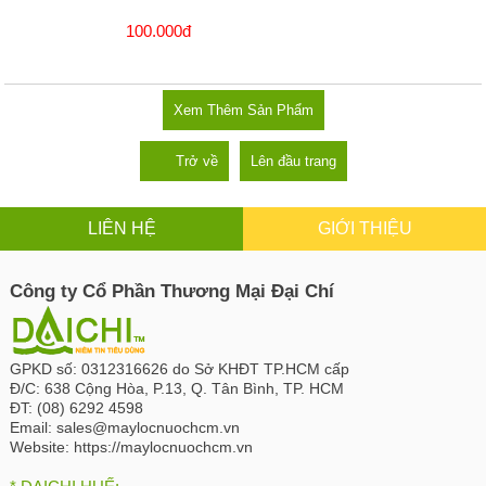
100.000đ
Xem Thêm Sản Phẩm
Trở về
Lên đầu trang
LIÊN HỆ
GIỚI THIỆU
Công ty Cổ Phần Thương Mại Đại Chí
GPKD số:
0312316626 do Sở KHĐT TP.HCM cấp
Đ/C:
638 Cộng Hòa, P.13, Q. Tân Bình, TP. HCM
ĐT:
(08) 6292 4598
Email:
sales@maylocnuochcm.vn
Website:
https://maylocnuochcm.vn