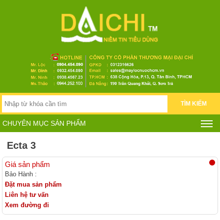
TÌM KIẾM
CHUYÊN MỤC SẢN PHẨM
Ecta 3
Giá sản phẩm
Bảo Hành :
Đặt mua sản phẩm
Liên hệ tư vấn
Xem đường đi