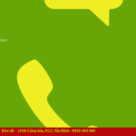
ZALO
Bản đồ
| 638 Cộng hòa, P.13, Tân Bình - 0932 454 090