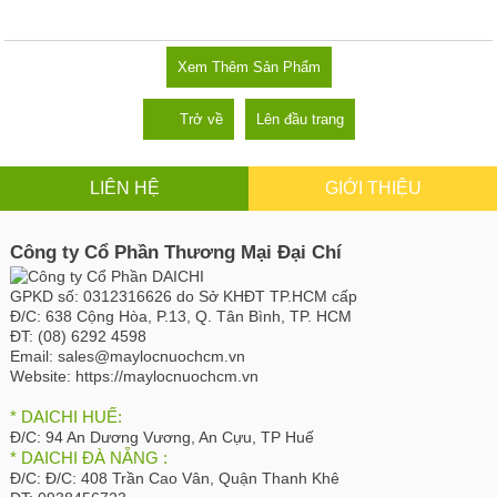
Xem Thêm Sản Phẩm
Trở về
Lên đầu trang
LIÊN HỆ
GIỚI THIỆU
Công ty Cổ Phần Thương Mại Đại Chí
GPKD số:
0312316626 do Sở KHĐT TP.HCM cấp
Đ/C:
638 Cộng Hòa, P.13, Q. Tân Bình, TP. HCM
ĐT:
(08) 6292 4598
Email:
sales@maylocnuochcm.vn
Website:
https://maylocnuochcm.vn
* DAICHI HUẾ:
Đ/C:
94 An Dương Vương, An Cựu, TP Huế
* DAICHI ĐÀ NẴNG :
Đ/C:
Đ/C: 408 Trần Cao Vân, Quận Thanh Khê