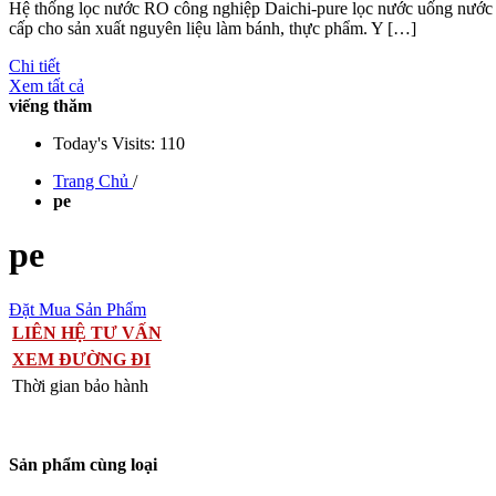
Hệ thống lọc nước RO công nghiệp Daichi-pure lọc nước uống nước
cấp cho sản xuất nguyên liệu làm bánh, thực phẩm. Y […]
Chi tiết
Xem tất cả
viếng thăm
Today's Visits:
110
Trang Chủ
/
pe
pe
Đặt Mua Sản Phẩm
LIÊN HỆ TƯ VẤN
XEM ĐƯỜNG ĐI
Thời gian bảo hành
Sản phẩm cùng loại