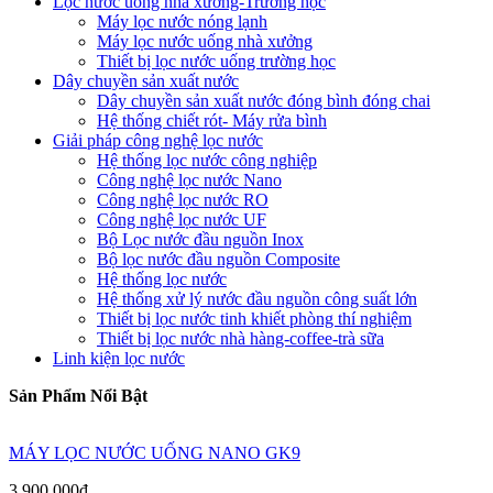
Lọc nước uống nhà xưởng-Trường học
Máy lọc nước nóng lạnh
Máy lọc nước uống nhà xưởng
Thiết bị lọc nước uống trường học
Dây chuyền sản xuất nước
Dây chuyền sản xuất nước đóng bình đóng chai
Hệ thống chiết rót- Máy rửa bình
Giải pháp công nghệ lọc nước
Hệ thống lọc nước công nghiệp
Công nghệ lọc nước Nano
Công nghệ lọc nước RO
Công nghệ lọc nước UF
Bộ Lọc nước đầu nguồn Inox
Bộ lọc nước đầu nguồn Composite
Hệ thống lọc nước
Hệ thống xử lý nước đầu nguồn công suất lớn
Thiết bị lọc nước tinh khiết phòng thí nghiệm
Thiết bị lọc nước nhà hàng-coffee-trà sữa
Linh kiện lọc nước
Sản Phẩm Nổi Bật
MÁY LỌC NƯỚC UỐNG NANO GK9
3.900.000đ