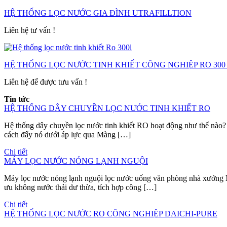
HỆ THỐNG LỌC NƯỚC GIA ĐÌNH UTRAFILLTION
Liên hệ tư vấn !
HỆ THỐNG LỌC NƯỚC TINH KHIẾT CÔNG NGHIỆP RO 300 l
Liên hệ để được tưu vấn !
Tin tức
HỆ THỐNG DÂY CHUYỀN LỌC NƯỚC TINH KHIẾT RO
Hệ thống dây chuyền lọc nước tinh khiết RO hoạt động như thế nào?
cách đẩy nó dưới áp lực qua Màng […]
Chi tiết
MÁY LỌC NƯỚC NÓNG LẠNH NGUỘI
Máy lọc nước nóng lạnh nguội lọc nước uống văn phòng nhà xưởng M
ưu không nước thải dư thừa, tích hợp công […]
Chi tiết
HỆ THỐNG LỌC NƯỚC RO CÔNG NGHIỆP DAICHI-PURE