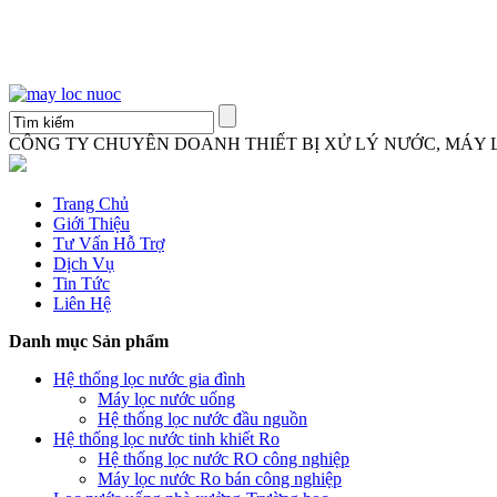
CÔNG TY CHUYÊN DOANH THIẾT BỊ XỬ LÝ NƯỚC, MÁY
Trang Chủ
Giới Thiệu
Tư Vấn Hỗ Trợ
Dịch Vụ
Tin Tức
Liên Hệ
Danh mục Sản phẩm
Hệ thống lọc nước gia đình
Máy lọc nước uống
Hệ thống lọc nước đầu nguồn
Hệ thống lọc nước tinh khiết Ro
Hệ thống lọc nước RO công nghiệp
Máy lọc nước Ro bán công nghiệp