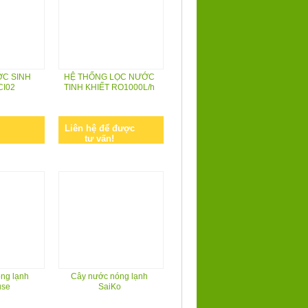
ỚC SINH
HỆ THỐNG LỌC NƯỚC
CI02
TINH KHIẾT RO1000L/h
Liên hệ để được
tư vấn!
ng lạnh
Cây nước nóng lạnh
use
SaiKo