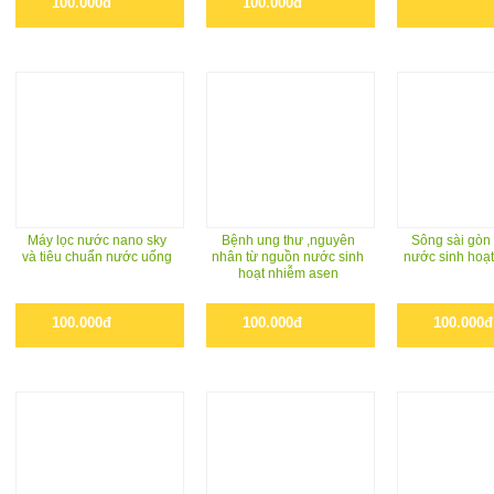
100.000đ
100.000đ
Máy lọc nước nano sky
Bệnh ung thư ,nguyên
Sông sài gòn
và tiêu chuẩn nước uống
nhân từ nguồn nước sinh
nước sinh hoạt
hoạt nhiễm asen
100.000đ
100.000đ
100.000đ