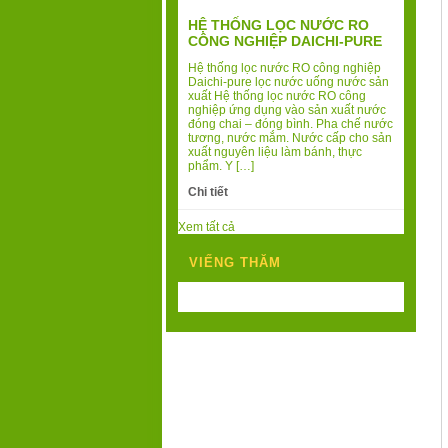
HỆ THỐNG LỌC NƯỚC RO
CÔNG NGHIỆP DAICHI-PURE
Hệ thống lọc nước RO công nghiệp
Daichi-pure lọc nước uống nước sản
xuất Hệ thống lọc nước RO công
nghiệp ứng dụng vào sản xuất nước
đóng chai – đóng bình. Pha chế nước
tương, nước mắm. Nước cấp cho sản
xuất nguyên liệu làm bánh, thực
phẩm. Y […]
Chi tiết
Xem tất cả
VIẾNG THĂM
Today's Visits:
4