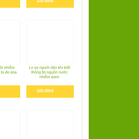
100.000đ
 ôi nhiễm
Lo sợ người dân khi biết
 bị đe dọa
thông tin nguồn nước
nhiễm asen
100.000đ