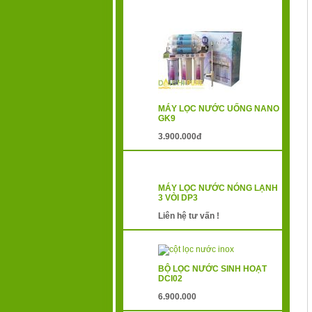
MÁY LỌC NƯỚC UỐNG NANO
GK9
3.900.000đ
MÁY LỌC NƯỚC NÓNG LẠNH
3 VÒI DP3
Liên hệ tư vấn !
BỘ LỌC NƯỚC SINH HOẠT
DCI02
6.900.000