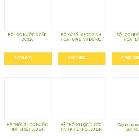
BỘ LỌC NƯỚC 3 CẤP
BỘ XỬ LÝ NƯỚC SINH
BỘ LỌC NƯ
DC320
HOẠT GIA ĐÌNH DCI-01
HOẠT D
1.600.000
4.500.000
6.900.000
HỆ THỐNG LỌC NƯỚC
HỆ THỐNG LỌC NƯỚC
Cây nước nó
TINH KHIẾT 500 L/H
TINH KHIẾT RO 300 L/H
SunHo