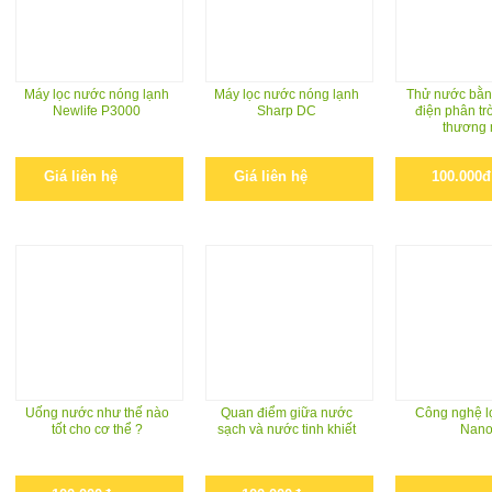
Máy lọc nước nóng lạnh
Máy lọc nước nóng lạnh
Thử nước bằn
Newlife P3000
Sharp DC
điện phân trò
thương 
Giá liên hệ
Giá liên hệ
100.000đ
Uống nước như thế nào
Quan điểm giữa nước
Công nghệ lo
tốt cho cơ thể ?
sạch và nước tinh khiết
Nan