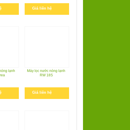
ệ
Giá liên hệ
nóng lạnh
Máy lọc nước nóng lạnh
rea
RW 18S
ệ
Giá liên hệ