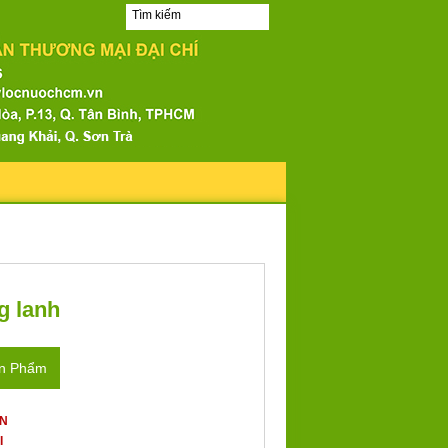
g lanh
ản Phẩm
ẤN
I