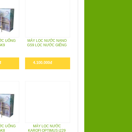
ỚC UỐNG
MÁY LỌC NƯỚC NANO
GK9
GS9 LỌC NƯỚC GIẾNG
đ
4.100.000đ
ỚC UỐNG
MÁY LỌC NƯỚC
GK8
KAROFI OPTIMUS i229