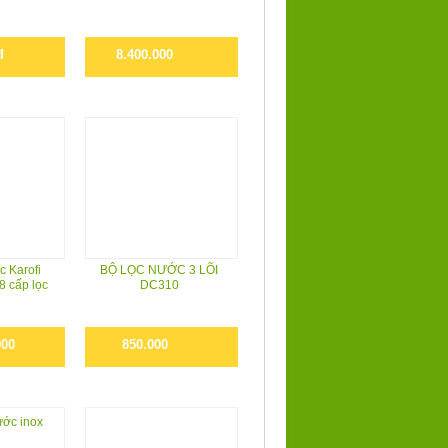
đ
8.400.000
c Karofi
BỘ LỌC NƯỚC 3 LÕI
8 cấp lọc
DC310
000
850.000