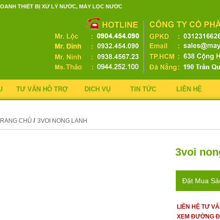
OANH THIẾT BỊ XỬ LÝ NƯỚC, MÁY LỌC NƯỚC
U
TƯ VẤN HỖ TRỢ
DỊCH VỤ
TIN TỨC
LIÊN HỆ
/
TRANG CHỦ
3VOI NONG LANH
3voi non
Đặt Mua S
LIÊN HỆ TƯ V
XEM ĐƯỜNG Đ