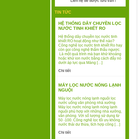
Liên hệ để được tưu vấn !
TIN TỨC
HỆ THỐNG DÂY CHUYỀN LỌC
NƯỚC TINH KHIẾT RO
Hệ thống dây chuyền lọc nước tinh
khiết RO hoạt động như thế nào?
Công nghệ lọc nước tinh khiết Ro hay
còn gọi công nghệ thẩm thấu ngược.
Là một quá trình mà bạn khử khoáng
hoặc khử ion nước bằng cách đẩy nó
dưới áp lực qua Màng […]
Chi tiết
MÁY LỌC NƯỚC NÓNG LẠNH
NGUỘI
Máy lọc nước nóng lạnh nguội lọc
nước uống văn phòng nhà xưởng
Máy lọc nước nóng lạnh nóng lạnh
nguội phù hợp với những nhà xưởng,
văn phòng. Với số lượng sử dụng từ
50 -100. Công nghệ lọc tối ưu không
nước thải dư thừa, tích hợp công […]
Chi tiết