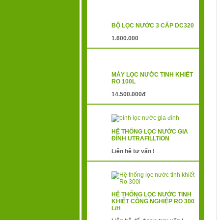
BỘ LỌC NƯỚC 3 CẤP DC320
1.600.000
MÁY LỌC NƯỚC TINH KHIẾT
RO 100L
14.500.000đ
HỆ THỐNG LỌC NƯỚC GIA
ĐÌNH UTRAFILLTION
Liên hệ tư vấn !
HỆ THỐNG LỌC NƯỚC TINH
KHIẾT CÔNG NGHIỆP RO 300
L/H