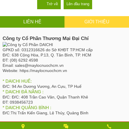
Trở về
Lên đầu trang
LIÊN HỆ
GIỚI THIỆU
Công ty Cổ Phần Thương Mại Đại Chí
GPKD số:
0312316626 do Sở KHĐT TP.HCM cấp
Đ/C:
638 Cộng Hòa, P.13, Q. Tân Bình, TP. HCM
ĐT:
(08) 6292 4598
Email:
sales@maylocnuochcm.vn
Website:
https://maylocnuochcm.vn
* DAICHI HUẾ:
Đ/C:
94 An Dương Vương, An Cựu, TP Huế
* DAICHI ĐÀ NẴNG :
Đ/C:
Đ/C: 408 Trần Cao Vân, Quận Thanh Khê
ĐT:
0938456723
* DAICHI QUẢNG BÌNH :
Đ/C:
Thị Trấn Kiến Giang, Lệ Thủy, Quảng Bình
CHUYỂN QUA GIAO DIỆN DESKTOP