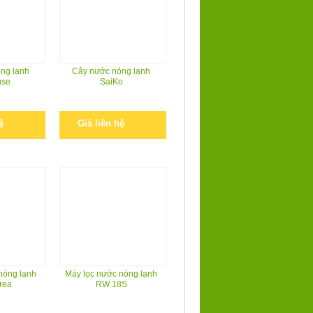
ng lạnh
Cây nước nóng lạnh
use
SaiKo
ệ
Giá liên hệ
nóng lạnh
Máy lọc nước nóng lạnh
rea
RW 18S