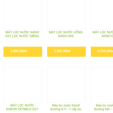
MÁY LỌC NƯỚC NANO
MÁY LỌC NƯỚC UỐNG
MÁY LỌC NƯ
GS7 LỌC NƯỚC GIẾNG
NANO GK6
NANO 
3.800.000đ
3.500.000đ
3.700.000
MÁY LỌC NƯỚC
Máy lọc nước Karofi
Máy lọc nướ
KAROFI OPTIMUS I227
thường K7I – 7 cấp lọc
thường K8I – 