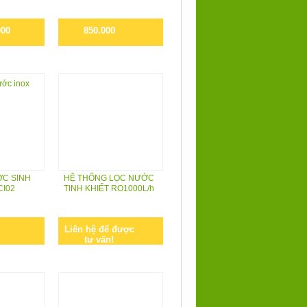
000
850.000
ỚC SINH
HỆ THỐNG LỌC NƯỚC
CI02
TINH KHIẾT RO1000L/h
Liên hệ để được
tư vấn!