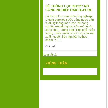
HỆ THỐNG LỌC NƯỚC RO
CÔNG NGHIỆP DAICHI-PURE
Hệ thống lọc nước RO công nghiệp
Daichi-pure lọc nước uống nước sản
xuất Hệ thống lọc nước RO công
nghiệp ứng dụng vào sản xuất nước
đóng chai – đóng bình. Pha chế nước
tương, nước mắm. Nước cấp cho sản
xuất nguyên liệu làm bánh, thực
phẩm. Y […]
Chi tiết
Xem tất cả
VIẾNG THĂM
Today's Visits:
83