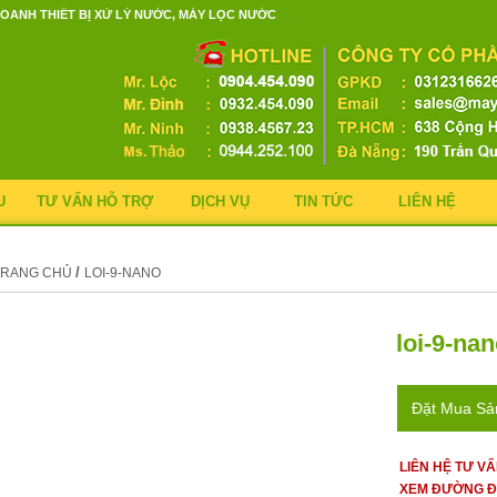
OANH THIẾT BỊ XỬ LÝ NƯỚC, MÁY LỌC NƯỚC
U
TƯ VẤN HỖ TRỢ
DỊCH VỤ
TIN TỨC
LIÊN HỆ
/
TRANG CHỦ
LOI-9-NANO
loi-9-na
Đặt Mua S
LIÊN HỆ TƯ V
XEM ĐƯỜNG Đ