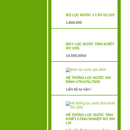
BỘ LỌC NƯỚC 3 CẤP DC320
1.600.000
MÁY LỌC NƯỚC TINH KHIẾT
RO 100L
14.500.000đ
HỆ THỐNG LỌC NƯỚC GIA
ĐÌNH UTRAFILLTION
Liên hệ tư vấn !
HỆ THỐNG LỌC NƯỚC TINH
KHIẾT CÔNG NGHIỆP RO 300
L/H