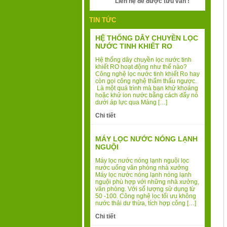
Liên hệ để được tưu vấn !
TIN TỨC
HỆ THỐNG DÂY CHUYỀN LỌC
NƯỚC TINH KHIẾT RO
Hệ thống dây chuyền lọc nước tinh
khiết RO hoạt động như thế nào?
Công nghệ lọc nước tinh khiết Ro hay
còn gọi công nghệ thẩm thấu ngược.
Là một quá trình mà bạn khử khoáng
hoặc khử ion nước bằng cách đẩy nó
dưới áp lực qua Màng […]
Chi tiết
MÁY LỌC NƯỚC NÓNG LẠNH
NGUỘI
Máy lọc nước nóng lạnh nguội lọc
nước uống văn phòng nhà xưởng
Máy lọc nước nóng lạnh nóng lạnh
nguội phù hợp với những nhà xưởng,
văn phòng. Với số lượng sử dụng từ
50 -100. Công nghệ lọc tối ưu không
nước thải dư thừa, tích hợp công […]
Chi tiết