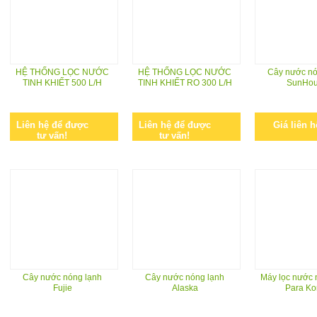
HỆ THỐNG LỌC NƯỚC
HỆ THỐNG LỌC NƯỚC
Cây nước nó
TINH KHIẾT 500 L/H
TINH KHIẾT RO 300 L/H
SunHo
Liên hệ để được
Liên hệ để được
Giá liên h
tư vấn!
tư vấn!
Cây nước nóng lạnh
Cây nước nóng lạnh
Máy lọc nước 
Fujie
Alaska
Para Ko