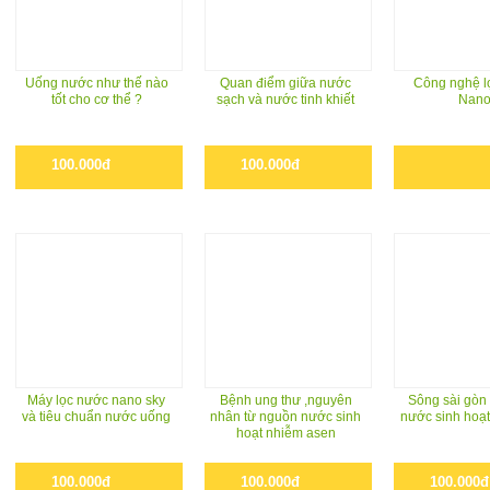
Uống nước như thế nào
Quan điểm giữa nước
Công nghệ lo
tốt cho cơ thể ?
sạch và nước tinh khiết
Nan
100.000đ
100.000đ
Máy lọc nước nano sky
Bệnh ung thư ,nguyên
Sông sài gòn
và tiêu chuẩn nước uống
nhân từ nguồn nước sinh
nước sinh hoạt
hoạt nhiễm asen
100.000đ
100.000đ
100.000đ