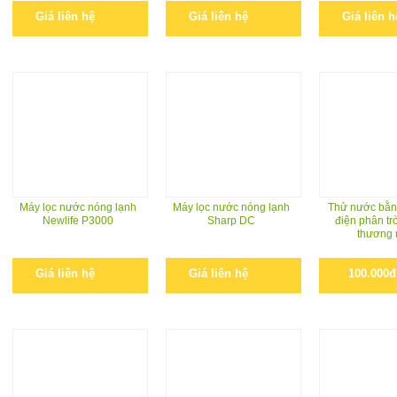
Giá liên hệ
Giá liên hệ
Giá liên h
Máy lọc nước nóng lạnh
Máy lọc nước nóng lạnh
Thử nước bằn
Newlife P3000
Sharp DC
điện phân trò
thương 
Giá liên hệ
Giá liên hệ
100.000đ