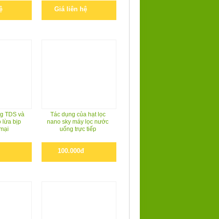
ệ
Giá liên hệ
g TDS và
Tác dụng của hạt lọc
 lừa bịp
nano sky máy lọc nước
mại
uống trực tiếp
100.000đ