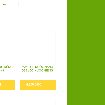
o hành
ỚC UỐNG
MÁY LỌC NƯỚC NANO
GK9
GS9 LỌC NƯỚC GIẾNG
đ
4.100.000đ