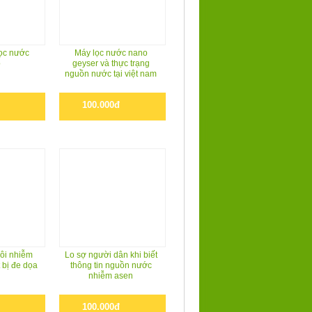
̣c nước
Máy lọc nước nano
o
geyser và thực trạng
nguồn nước tại việt nam
100.000đ
 ôi nhiễm
Lo sợ người dân khi biết
 bị đe dọa
thông tin nguồn nước
nhiễm asen
100.000đ