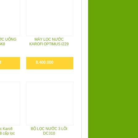
ỚC UỐNG
MÁY LỌC NƯỚC
GK8
KAROFI OPTIMUS i229
đ
8.400.000
c Karofi
BỘ LỌC NƯỚC 3 LÕI
8 cấp lọc
DC310