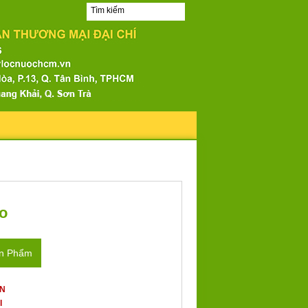
no
ản Phẩm
ẤN
I