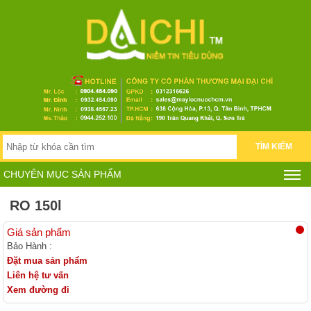
TÌM KIẾM
CHUYÊN MỤC SẢN PHẨM
RO 150l
Giá sản phẩm
Bảo Hành :
Đặt mua sản phẩm
Liên hệ tư vấn
Xem đường đi