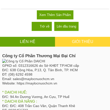
Xem Thêm Sản Phẩm
Trở về
Lên đầu trang
LIÊN HỆ
GIỚI THIỆU
Công ty Cổ Phần Thương Mại Đại Chí
GPKD số:
0312316626 do Sở KHĐT TP.HCM cấp
Đ/C:
638 Cộng Hòa, P.13, Q. Tân Bình, TP. HCM
ĐT:
(08) 6292 4598
Email:
sales@maylocnuochcm.vn
Website:
https://maylocnuochcm.vn
* DAICHI HUẾ:
Đ/C:
94 An Dương Vương, An Cựu, TP Huế
* DAICHI ĐÀ NẴNG :
Đ/C:
Đ/C: 408 Trần Cao Vân, Quận Thanh Khê