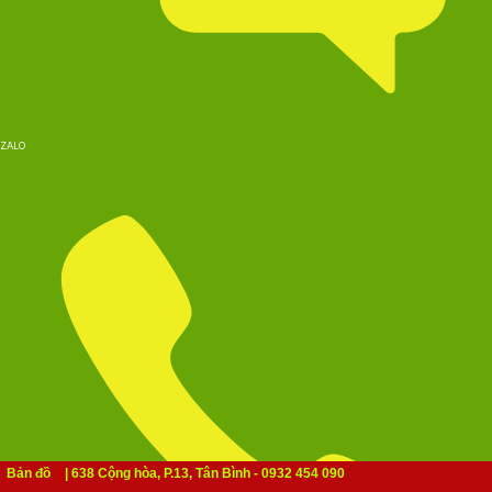
ZALO
Bản đồ
| 638 Cộng hòa, P.13, Tân Bình - 0932 454 090